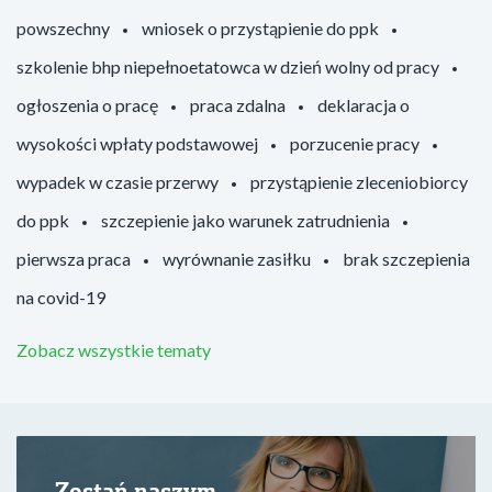
powszechny
wniosek o przystąpienie do ppk
szkolenie bhp niepełnoetatowca w dzień wolny od pracy
ogłoszenia o pracę
praca zdalna
deklaracja o
wysokości wpłaty podstawowej
porzucenie pracy
wypadek w czasie przerwy
przystąpienie zleceniobiorcy
do ppk
szczepienie jako warunek zatrudnienia
pierwsza praca
wyrównanie zasiłku
brak szczepienia
na covid-19
Zobacz wszystkie tematy
Zostań naszym