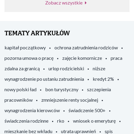
Zobacz wszystkie
TEMATY ARTYKUŁÓW
kapitał początkowy
ochrona zatrudnienia rodziców
pozorna umowa o pracę
zajęcie komornicze
praca
zdalna za granicą
urlop rodzicielski
niższe
wynagrodzenie po ustaniu zatrudnienia
kredyt 2%
nowy polski ład
bon turystyczny
szczepienia
pracowników
zmniejszenie renty socjalnej
wynagrodzenia kierowców
świadczenie 500+
świadczenia rodzinne
rko
wniosek o emeryturę
mieszkanie bez wkładu
utrata uprawnień
spis