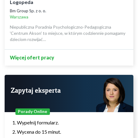
Logopeda
Bm Group Sp. z o. o.
Warszawa
Niepubliczna Poradnia Psychologiczno-Pedagogiczna
'Centrum Akson' to miejsce, w którym codziennie pomagamy
dzieciom rozwijać…
Więcej ofert pracy
Zapytaj eksperta
Porady Online
Wypełnij formularz.
Wycena do 15 minut.