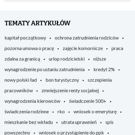
TEMATY ARTYKUŁÓW
kapitał początkowy
ochrona zatrudnienia rodziców
pozorna umowa o pracę
zajęcie komornicze
praca
zdalna za granicą
urlop rodzicielski
niższe
wynagrodzenie po ustaniu zatrudnienia
kredyt 2%
nowy polski ład
bon turystyczny
szczepienia
pracowników
zmniejszenie renty socjalnej
wynagrodzenia kierowców
świadczenie 500+
świadczenia rodzinne
rko
wniosek o emeryturę
mieszkanie bez wkładu
utrata uprawnień
spis
powszechny
wniosek o przystąpienie do ppk