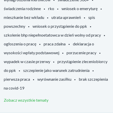
świadczenia rodzinne
rko
wniosek o emeryturę
mieszkanie bez wkładu
utrata uprawnień
spis
powszechny
wniosek o przystąpienie do ppk
szkolenie bhp niepełnoetatowca w dzień wolny od pracy
ogłoszenia o pracę
praca zdalna
deklaracja o
wysokości wpłaty podstawowej
porzucenie pracy
wypadek w czasie przerwy
przystąpienie zleceniobiorcy
do ppk
szczepienie jako warunek zatrudnienia
pierwsza praca
wyrównanie zasiłku
brak szczepienia
na covid-19
Zobacz wszystkie tematy