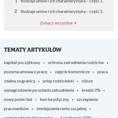
Rodzaje umów i ich charakterystyka – część 1.
Rodzaje umów i ich charakterystyka – część 2.
Zobacz wszystkie
TEMATY ARTYKUŁÓW
kapitał początkowy
ochrona zatrudnienia rodziców
pozorna umowa o pracę
zajęcie komornicze
praca
zdalna za granicą
urlop rodzicielski
niższe
wynagrodzenie po ustaniu zatrudnienia
kredyt 2%
nowy polski ład
bon turystyczny
szczepienia
pracowników
zmniejszenie renty socjalnej
wynagrodzenia kierowców
świadczenie 500+