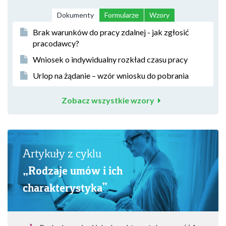
Dokumenty
Formularze
Wzory
Brak warunków do pracy zdalnej - jak zgłosić
pracodawcy?
Wniosek o indywidualny rozkład czasu pracy
Urlop na żądanie – wzór wniosku do pobrania
Zobacz wszystkie wzory
Artykuły z cyklu
„Rodzaje umów i ich
charakterystyka”