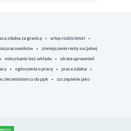
aca zdalna za granicą
urlop rodzicielski
nia pracowników
zmniejszenie renty socjalnej
mieszkanie bez wkładu
utrata uprawnień
racy
ogłoszenia o pracę
praca zdalna
ie zleceniobiorcy do ppk
szczepienie jako
AWODY