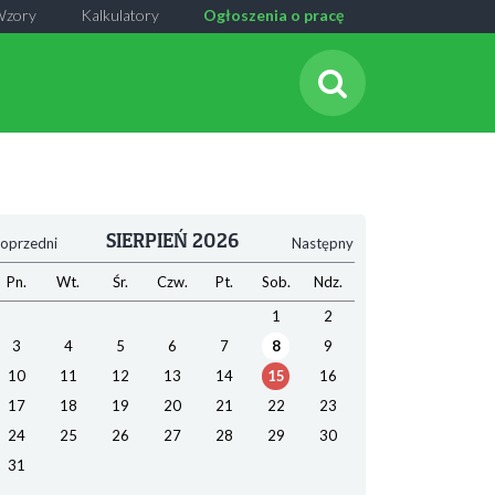
Wzory
Kalkulatory
Ogłoszenia o pracę
SIERPIEŃ 2026
oprzedni
Następny
Pn.
Wt.
Śr.
Czw.
Pt.
Sob.
Ndz.
1
2
3
4
5
6
7
8
9
10
11
12
13
14
15
16
17
18
19
20
21
22
23
24
25
26
27
28
29
30
31