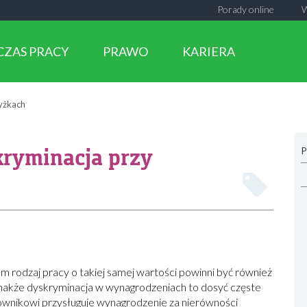
Porady online
CZAS PRACY
PRAWO
KARIERA
yżkach
kryminacja przy
P
 rodzaj pracy o takiej samej wartości powinni być również
akże dyskryminacja w wynagrodzeniach to dosyć częste
ownikowi przysługuje wynagrodzenie za nierówności