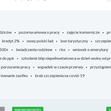
odziców
pozorna umowa o pracę
zajęcie komornicze
pr
kredyt 2%
nowy polski ład
bon turystyczny
szczepie
 500+
świadczenia rodzinne
rko
wniosek o emeryturę
e do ppk
szkolenie bhp niepełnoetatowca w dzień wolny od p
porzucenie pracy
wypadek w czasie przerwy
przystąpien
ównanie zasiłku
brak szczepienia na covid-19
INNE NIEOBECNOŚCI
Z