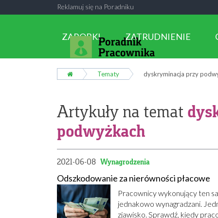
Reklamuj się na Poradniku
ZAROBKI
ZATRUDNIENIE
Tematy
dyskryminacja przy podw
dys
Artykuły na temat
podwyżkach
2021-06-08
Wynagrodzenia
Odszkodowanie za nierówności płacowe
Pracownicy wykonujący ten sam
jednakowo wynagradzani. Jedn
zjawisko. Sprawdź, kiedy prac