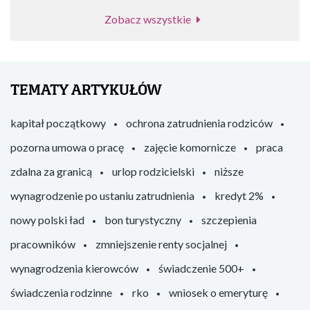
Zobacz wszystkie
TEMATY ARTYKUŁÓW
kapitał początkowy
ochrona zatrudnienia rodziców
pozorna umowa o pracę
zajęcie komornicze
praca
zdalna za granicą
urlop rodzicielski
niższe
wynagrodzenie po ustaniu zatrudnienia
kredyt 2%
nowy polski ład
bon turystyczny
szczepienia
pracowników
zmniejszenie renty socjalnej
wynagrodzenia kierowców
świadczenie 500+
świadczenia rodzinne
rko
wniosek o emeryturę