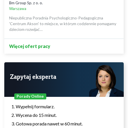
Bm Group Sp. z o. o.
Warszawa
Niepubliczna Poradnia Psychologiczno-Pedagogiczna
'Centrum Akson' to miejsce, w którym codziennie pomagamy
dzieciom rozwijać…
Więcej ofert pracy
Zapytaj eksperta
Porady Online
Wypełnij formularz.
Wycena do 15 minut.
Gotowa porada nawet w 60 minut.