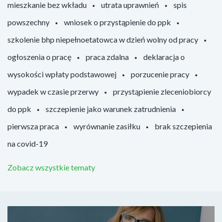
mieszkanie bez wkładu
utrata uprawnień
spis
powszechny
wniosek o przystąpienie do ppk
szkolenie bhp niepełnoetatowca w dzień wolny od pracy
ogłoszenia o pracę
praca zdalna
deklaracja o
wysokości wpłaty podstawowej
porzucenie pracy
wypadek w czasie przerwy
przystąpienie zleceniobiorcy
do ppk
szczepienie jako warunek zatrudnienia
pierwsza praca
wyrównanie zasiłku
brak szczepienia
na covid-19
Zobacz wszystkie tematy