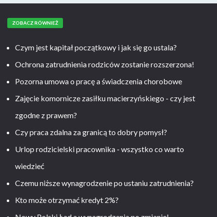
ZOBACZ RÓWNIEŻ
Czym jest kapitał początkowy i jak się go ustala?
Ochrona zatrudnienia rodziców zostanie rozszerzona!
Pozorna umowa o pracę a świadczenia chorobowe
Zajęcie komornicze zasiłku macierzyńskiego - czy jest
zgodne z prawem?
Czy praca zdalna za granicą to dobry pomysł?
Urlop rodzicielski pracownika - wszystko co warto
wiedzieć
Czemu niższe wynagrodzenie po ustaniu zatrudnienia?
Kto może otrzymać kredyt 2%?
Nowy Polski Ład a wynagrodzenia po zmianie!