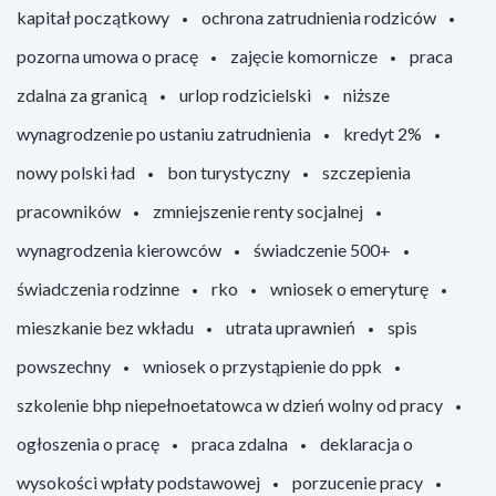
kapitał początkowy
ochrona zatrudnienia rodziców
pozorna umowa o pracę
zajęcie komornicze
praca
zdalna za granicą
urlop rodzicielski
niższe
wynagrodzenie po ustaniu zatrudnienia
kredyt 2%
nowy polski ład
bon turystyczny
szczepienia
pracowników
zmniejszenie renty socjalnej
wynagrodzenia kierowców
świadczenie 500+
świadczenia rodzinne
rko
wniosek o emeryturę
mieszkanie bez wkładu
utrata uprawnień
spis
powszechny
wniosek o przystąpienie do ppk
szkolenie bhp niepełnoetatowca w dzień wolny od pracy
ogłoszenia o pracę
praca zdalna
deklaracja o
wysokości wpłaty podstawowej
porzucenie pracy