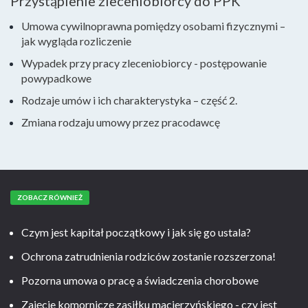
Przystąpienie zleceniobiorcy do PPK
Umowa cywilnoprawna pomiędzy osobami fizycznymi –
jak wygląda rozliczenie
Wypadek przy pracy zleceniobiorcy - postępowanie
powypadkowe
Rodzaje umów i ich charakterystyka – część 2.
Zmiana rodzaju umowy przez pracodawcę
ZOBACZ RÓWNIEŻ
Czym jest kapitał początkowy i jak się go ustala?
Ochrona zatrudnienia rodziców zostanie rozszerzona!
Pozorna umowa o pracę a świadczenia chorobowe
Zajęcie komornicze zasiłku macierzyńskiego - czy jest