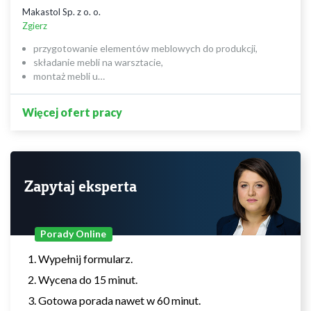
Makastol Sp. z o. o.
Zgierz
przygotowanie elementów meblowych do produkcji,
składanie mebli na warsztacie,
montaż mebli u…
Więcej ofert pracy
Zapytaj eksperta
Porady Online
Wypełnij formularz.
Wycena do 15 minut.
Gotowa porada nawet w 60 minut.