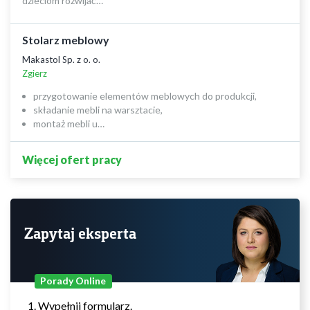
dzieciom rozwijać…
Stolarz meblowy
Makastol Sp. z o. o.
Zgierz
przygotowanie elementów meblowych do produkcji,
składanie mebli na warsztacie,
montaż mebli u…
Więcej ofert pracy
Zapytaj eksperta
Porady Online
Wypełnij formularz.