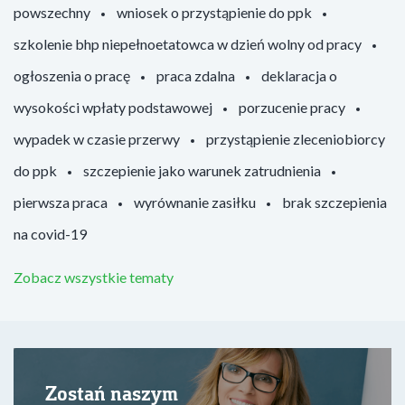
powszechny
wniosek o przystąpienie do ppk
szkolenie bhp niepełnoetatowca w dzień wolny od pracy
ogłoszenia o pracę
praca zdalna
deklaracja o
wysokości wpłaty podstawowej
porzucenie pracy
wypadek w czasie przerwy
przystąpienie zleceniobiorcy
do ppk
szczepienie jako warunek zatrudnienia
pierwsza praca
wyrównanie zasiłku
brak szczepienia
na covid-19
Zobacz wszystkie tematy
Zostań naszym