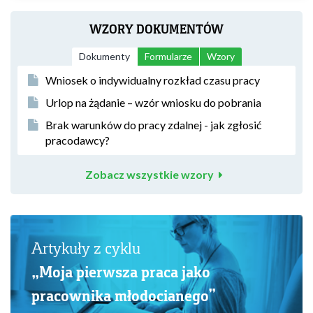
WZORY DOKUMENTÓW
Dokumenty
Formularze
Wzory
Wniosek o indywidualny rozkład czasu pracy
Urlop na żądanie – wzór wniosku do pobrania
Brak warunków do pracy zdalnej - jak zgłosić
pracodawcy?
Zobacz wszystkie wzory
Artykuły z cyklu
„Moja pierwsza praca jako
pracownika młodocianego”