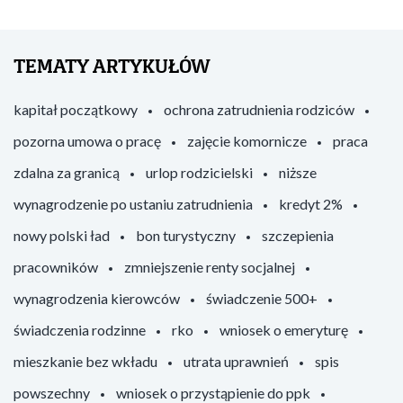
TEMATY ARTYKUŁÓW
kapitał początkowy
ochrona zatrudnienia rodziców
pozorna umowa o pracę
zajęcie komornicze
praca
zdalna za granicą
urlop rodzicielski
niższe
wynagrodzenie po ustaniu zatrudnienia
kredyt 2%
nowy polski ład
bon turystyczny
szczepienia
pracowników
zmniejszenie renty socjalnej
wynagrodzenia kierowców
świadczenie 500+
świadczenia rodzinne
rko
wniosek o emeryturę
mieszkanie bez wkładu
utrata uprawnień
spis
powszechny
wniosek o przystąpienie do ppk