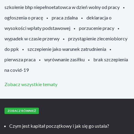
szkolenie bhp niepełnoetatowca w dzień wolny od pracy
ogłoszenia o pracę
praca zdalna
deklaracja o
wysokości wpłaty podstawowej
porzucenie pracy
wypadek w czasie przerwy
przystąpienie zleceniobiorcy
do ppk
szczepienie jako warunek zatrudnienia
pierwsza praca
wyrównanie zasiłku
brak szczepienia
na covid-19
Zobacz wszystkie tematy
ZOBACZ RÓWNIEŻ
Czym jest kapitał początkowy i jak się go ustala?