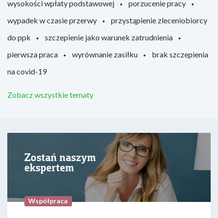
wysokości wpłaty podstawowej
porzucenie pracy
wypadek w czasie przerwy
przystąpienie zleceniobiorcy
do ppk
szczepienie jako warunek zatrudnienia
pierwsza praca
wyrównanie zasiłku
brak szczepienia
na covid-19
Zobacz wszystkie tematy
Zostań naszym
ekspertem
Współpraca