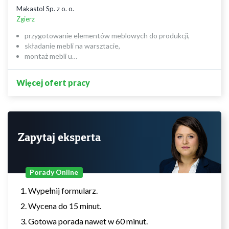
Makastol Sp. z o. o.
Zgierz
przygotowanie elementów meblowych do produkcji,
składanie mebli na warsztacie,
montaż mebli u…
Więcej ofert pracy
Zapytaj eksperta
Porady Online
Wypełnij formularz.
Wycena do 15 minut.
Gotowa porada nawet w 60 minut.