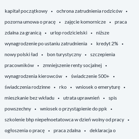
kapitał początkowy
ochrona zatrudnienia rodziców
pozorna umowa o pracę
zajęcie komornicze
praca
zdalna za granicą
urlop rodzicielski
niższe
wynagrodzenie po ustaniu zatrudnienia
kredyt 2%
nowy polski ład
bon turystyczny
szczepienia
pracowników
zmniejszenie renty socjalnej
wynagrodzenia kierowców
świadczenie 500+
świadczenia rodzinne
rko
wniosek o emeryturę
mieszkanie bez wkładu
utrata uprawnień
spis
powszechny
wniosek o przystąpienie do ppk
szkolenie bhp niepełnoetatowca w dzień wolny od pracy
ogłoszenia o pracę
praca zdalna
deklaracja o