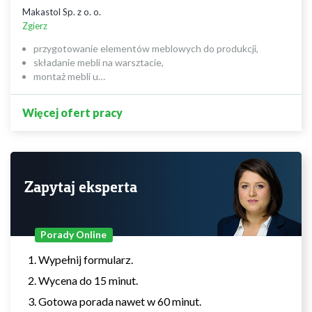
Makastol Sp. z o. o.
Zgierz
przygotowanie elementów meblowych do produkcji,
składanie mebli na warsztacie,
montaż mebli u…
Więcej ofert pracy
Zapytaj eksperta
Porady Online
Wypełnij formularz.
Wycena do 15 minut.
Gotowa porada nawet w 60 minut.