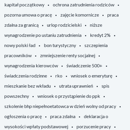
kapitał początkowy
ochrona zatrudnienia rodziców
pozorna umowa o pracę
zajęcie komornicze
praca
zdalna za granicą
urlop rodzicielski
niższe
wynagrodzenie po ustaniu zatrudnienia
kredyt 2%
nowy polski ład
bon turystyczny
szczepienia
pracowników
zmniejszenie renty socjalnej
wynagrodzenia kierowców
świadczenie 500+
świadczenia rodzinne
rko
wniosek o emeryturę
mieszkanie bez wkładu
utrata uprawnień
spis
powszechny
wniosek o przystąpienie do ppk
szkolenie bhp niepełnoetatowca w dzień wolny od pracy
ogłoszenia o pracę
praca zdalna
deklaracja o
wysokości wpłaty podstawowej
porzucenie pracy