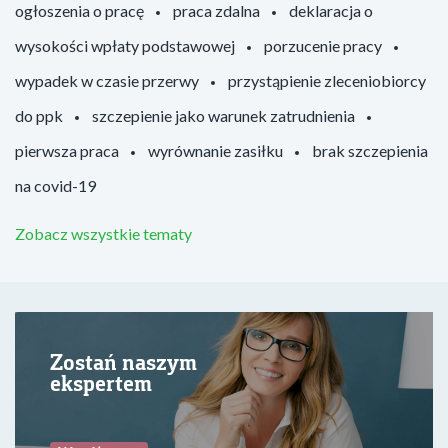
ogłoszenia o pracę
praca zdalna
deklaracja o
wysokości wpłaty podstawowej
porzucenie pracy
wypadek w czasie przerwy
przystąpienie zleceniobiorcy
do ppk
szczepienie jako warunek zatrudnienia
pierwsza praca
wyrównanie zasiłku
brak szczepienia
na covid-19
Zobacz wszystkie tematy
Zostań naszym
ekspertem