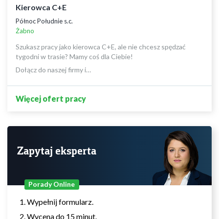
Kierowca C+E
Północ Południe s.c.
Żabno
Szukasz pracy jako kierowca C+E, ale nie chcesz spędzać
tygodni w trasie? Mamy coś dla Ciebie!
Dołącz do naszej firmy i…
Więcej ofert pracy
Zapytaj eksperta
Porady Online
Wypełnij formularz.
Wycena do 15 minut.