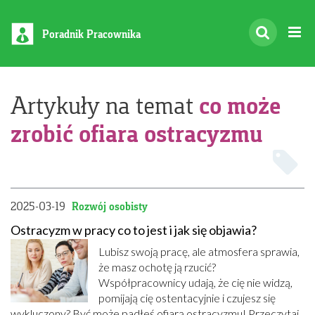
Poradnik Pracownika
co może
Artykuły na temat
zrobić ofiara ostracyzmu
2025-03-19
Rozwój osobisty
Ostracyzm w pracy co to jest i jak się objawia?
Lubisz swoją pracę, ale atmosfera sprawia,
że masz ochotę ją rzucić?
Współpracownicy udają, że cię nie widzą,
pomijają cię ostentacyjnie i czujesz się
wykluczony? Być może padłeś ofiarą ostracyzmu! Przeczytaj