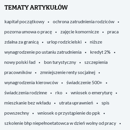
TEMATY ARTYKUŁÓW
kapitał początkowy
ochrona zatrudnienia rodziców
pozorna umowa o pracę
zajęcie komornicze
praca
zdalna za granicą
urlop rodzicielski
niższe
wynagrodzenie po ustaniu zatrudnienia
kredyt 2%
nowy polski ład
bon turystyczny
szczepienia
pracowników
zmniejszenie renty socjalnej
wynagrodzenia kierowców
świadczenie 500+
świadczenia rodzinne
rko
wniosek o emeryturę
mieszkanie bez wkładu
utrata uprawnień
spis
powszechny
wniosek o przystąpienie do ppk
szkolenie bhp niepełnoetatowca w dzień wolny od pracy