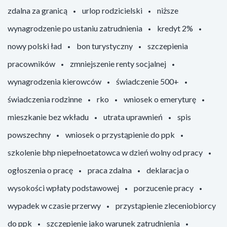
zdalna za granicą
urlop rodzicielski
niższe
wynagrodzenie po ustaniu zatrudnienia
kredyt 2%
nowy polski ład
bon turystyczny
szczepienia
pracowników
zmniejszenie renty socjalnej
wynagrodzenia kierowców
świadczenie 500+
świadczenia rodzinne
rko
wniosek o emeryturę
mieszkanie bez wkładu
utrata uprawnień
spis
powszechny
wniosek o przystąpienie do ppk
szkolenie bhp niepełnoetatowca w dzień wolny od pracy
ogłoszenia o pracę
praca zdalna
deklaracja o
wysokości wpłaty podstawowej
porzucenie pracy
wypadek w czasie przerwy
przystąpienie zleceniobiorcy
do ppk
szczepienie jako warunek zatrudnienia