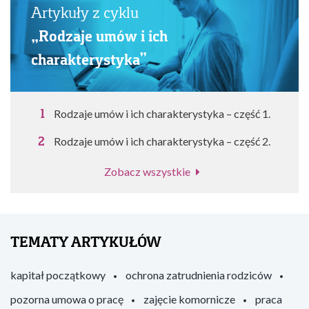
Artykuły z cyklu
„Rodzaje umów i ich
charakterystyka”
Rodzaje umów i ich charakterystyka – część 1.
Rodzaje umów i ich charakterystyka – część 2.
Zobacz wszystkie
TEMATY ARTYKUŁÓW
kapitał początkowy
ochrona zatrudnienia rodziców
pozorna umowa o pracę
zajęcie komornicze
praca