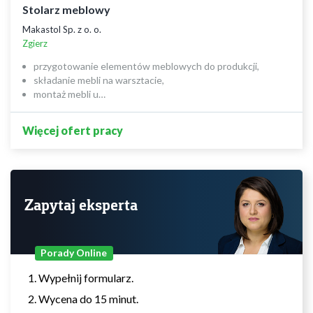
Stolarz meblowy
Makastol Sp. z o. o.
Zgierz
przygotowanie elementów meblowych do produkcji,
składanie mebli na warsztacie,
montaż mebli u…
Więcej ofert pracy
Zapytaj eksperta
Porady Online
Wypełnij formularz.
Wycena do 15 minut.