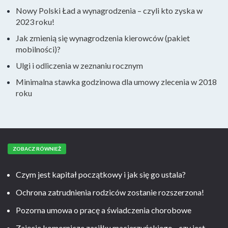
Nowy Polski Ład a wynagrodzenia – czyli kto zyska w
2023 roku!
Jak zmienią się wynagrodzenia kierowców (pakiet
mobilności)?
Ulgi i odliczenia w zeznaniu rocznym
Minimalna stawka godzinowa dla umowy zlecenia w 2018
roku
ZOBACZ RÓWNIEŻ
Czym jest kapitał początkowy i jak się go ustala?
Ochrona zatrudnienia rodziców zostanie rozszerzona!
Pozorna umowa o pracę a świadczenia chorobowe
Zajęcie komornicze zasiłku macierzyńskiego - czy jest