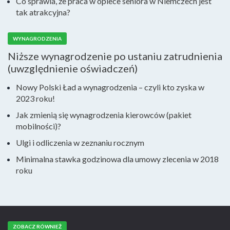
Co sprawia, że praca w opiece seniora w Niemczech jest
tak atrakcyjna?
WYNAGRODZENIA
Niższe wynagrodzenie po ustaniu zatrudnienia
(uwzględnienie oświadczeń)
Nowy Polski Ład a wynagrodzenia – czyli kto zyska w
2023 roku!
Jak zmienią się wynagrodzenia kierowców (pakiet
mobilności)?
Ulgi i odliczenia w zeznaniu rocznym
Minimalna stawka godzinowa dla umowy zlecenia w 2018
roku
ZOBACZ RÓWNIEŻ