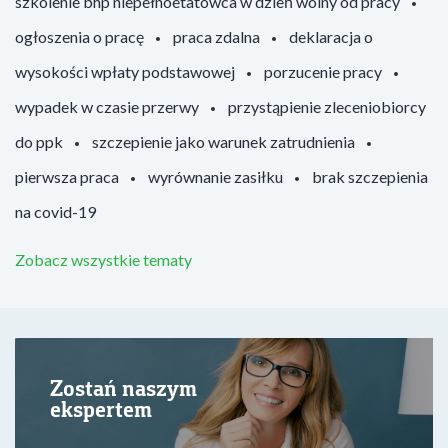
szkolenie bhp niepełnoetatowca w dzień wolny od pracy
ogłoszenia o pracę
praca zdalna
deklaracja o
wysokości wpłaty podstawowej
porzucenie pracy
wypadek w czasie przerwy
przystąpienie zleceniobiorcy
do ppk
szczepienie jako warunek zatrudnienia
pierwsza praca
wyrównanie zasiłku
brak szczepienia
na covid-19
Zobacz wszystkie tematy
Zostań naszym
ekspertem