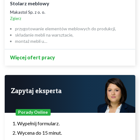
Stolarz meblowy
Makastol Sp. z o. o.
Zgierz
przygotowanie elementów meblowych do produkcji,
składanie mebli na warsztacie,
montaż mebli u…
Więcej ofert pracy
Zapytaj eksperta
Porady Online
Wypełnij formularz.
Wycena do 15 minut.