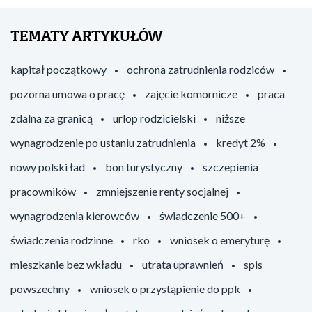
TEMATY ARTYKUŁÓW
kapitał początkowy
ochrona zatrudnienia rodziców
pozorna umowa o pracę
zajęcie komornicze
praca
zdalna za granicą
urlop rodzicielski
niższe
wynagrodzenie po ustaniu zatrudnienia
kredyt 2%
nowy polski ład
bon turystyczny
szczepienia
pracowników
zmniejszenie renty socjalnej
wynagrodzenia kierowców
świadczenie 500+
świadczenia rodzinne
rko
wniosek o emeryturę
mieszkanie bez wkładu
utrata uprawnień
spis
powszechny
wniosek o przystąpienie do ppk