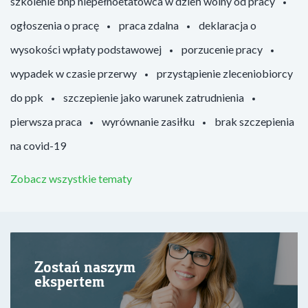
szkolenie bhp niepełnoetatowca w dzień wolny od pracy
ogłoszenia o pracę
praca zdalna
deklaracja o
wysokości wpłaty podstawowej
porzucenie pracy
wypadek w czasie przerwy
przystąpienie zleceniobiorcy
do ppk
szczepienie jako warunek zatrudnienia
pierwsza praca
wyrównanie zasiłku
brak szczepienia
na covid-19
Zobacz wszystkie tematy
Zostań naszym
ekspertem