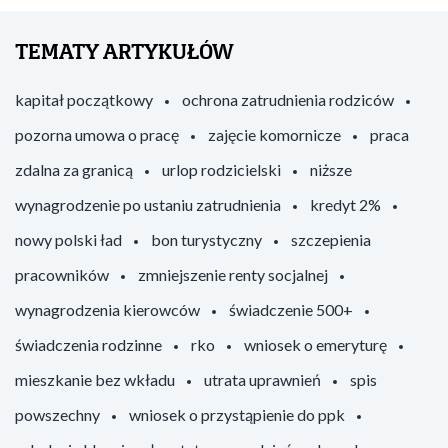
TEMATY ARTYKUŁÓW
kapitał początkowy
ochrona zatrudnienia rodziców
pozorna umowa o pracę
zajęcie komornicze
praca
zdalna za granicą
urlop rodzicielski
niższe
wynagrodzenie po ustaniu zatrudnienia
kredyt 2%
nowy polski ład
bon turystyczny
szczepienia
pracowników
zmniejszenie renty socjalnej
wynagrodzenia kierowców
świadczenie 500+
świadczenia rodzinne
rko
wniosek o emeryturę
mieszkanie bez wkładu
utrata uprawnień
spis
powszechny
wniosek o przystąpienie do ppk