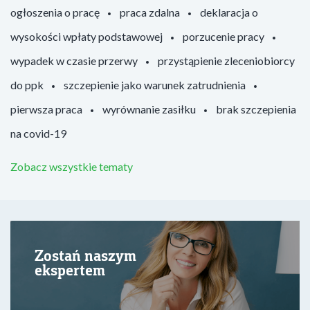
ogłoszenia o pracę
praca zdalna
deklaracja o
wysokości wpłaty podstawowej
porzucenie pracy
wypadek w czasie przerwy
przystąpienie zleceniobiorcy
do ppk
szczepienie jako warunek zatrudnienia
pierwsza praca
wyrównanie zasiłku
brak szczepienia
na covid-19
Zobacz wszystkie tematy
Zostań naszym
ekspertem