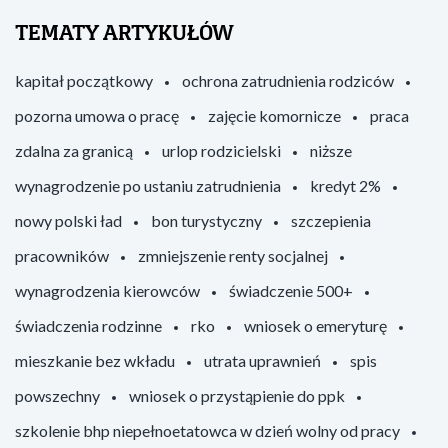
TEMATY ARTYKUŁÓW
kapitał początkowy
ochrona zatrudnienia rodziców
pozorna umowa o pracę
zajęcie komornicze
praca
zdalna za granicą
urlop rodzicielski
niższe
wynagrodzenie po ustaniu zatrudnienia
kredyt 2%
nowy polski ład
bon turystyczny
szczepienia
pracowników
zmniejszenie renty socjalnej
wynagrodzenia kierowców
świadczenie 500+
świadczenia rodzinne
rko
wniosek o emeryturę
mieszkanie bez wkładu
utrata uprawnień
spis
powszechny
wniosek o przystąpienie do ppk
szkolenie bhp niepełnoetatowca w dzień wolny od pracy