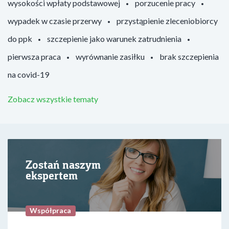
wysokości wpłaty podstawowej
porzucenie pracy
wypadek w czasie przerwy
przystąpienie zleceniobiorcy
do ppk
szczepienie jako warunek zatrudnienia
pierwsza praca
wyrównanie zasiłku
brak szczepienia
na covid-19
Zobacz wszystkie tematy
Zostań naszym
ekspertem
Współpraca