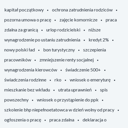
kapitał początkowy
ochrona zatrudnienia rodziców
pozorna umowa o pracę
zajęcie komornicze
praca
zdalna za granicą
urlop rodzicielski
niższe
wynagrodzenie po ustaniu zatrudnienia
kredyt 2%
nowy polski ład
bon turystyczny
szczepienia
pracowników
zmniejszenie renty socjalnej
wynagrodzenia kierowców
świadczenie 500+
świadczenia rodzinne
rko
wniosek o emeryturę
mieszkanie bez wkładu
utrata uprawnień
spis
powszechny
wniosek o przystąpienie do ppk
szkolenie bhp niepełnoetatowca w dzień wolny od pracy
ogłoszenia o pracę
praca zdalna
deklaracja o