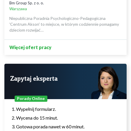
Bm Group Sp. z o. o.
Warszawa
Niepubliczna Poradnia Psychologiczno-Pedagogiczna
'Centrum Akson' to miejsce, w którym codziennie pomagamy
dzieciom rozwijać…
Więcej ofert pracy
Zapytaj eksperta
Porady Online
Wypełnij formularz.
Wycena do 15 minut.
Gotowa porada nawet w 60 minut.