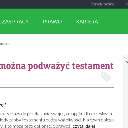
Porady online
CZAS PRACY
PRAWO
KARIERA
tament
 można podważyć testament
P
we?
tóry służy do przekazania swojego majątku dla określnych
kiedy zapisy testamentu budzą wątpliwości. Na czym polega
y i kto może tego dokonać? Sprawdź!
czytaj dalej