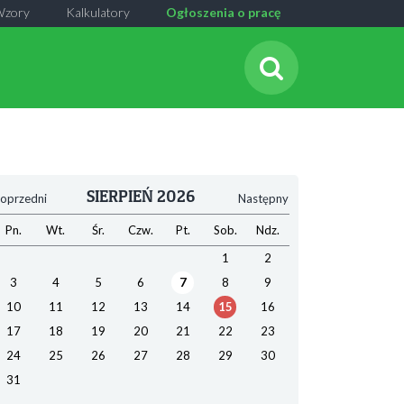
Wzory
Kalkulatory
Ogłoszenia o pracę
SIERPIEŃ 2026
oprzedni
Następny
Pn.
Wt.
Śr.
Czw.
Pt.
Sob.
Ndz.
1
2
3
4
5
6
7
8
9
10
11
12
13
14
15
16
17
18
19
20
21
22
23
24
25
26
27
28
29
30
31