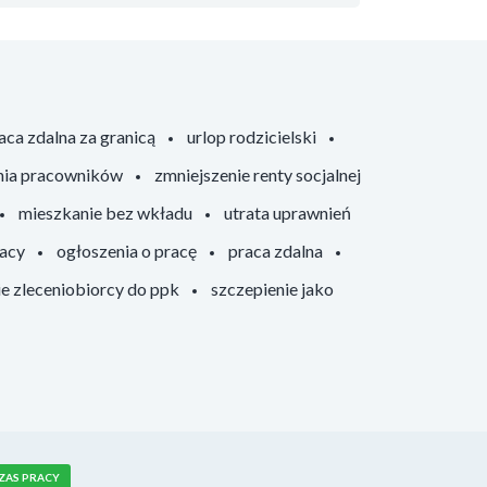
aca zdalna za granicą
urlop rodzicielski
nia pracowników
zmniejszenie renty socjalnej
mieszkanie bez wkładu
utrata uprawnień
racy
ogłoszenia o pracę
praca zdalna
ie zleceniobiorcy do ppk
szczepienie jako
ZAS PRACY