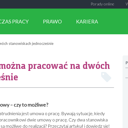
Porady online
CZAS PRACY
PRAWO
KARIERA
wóch stanowiskach jednocześnie
 można pracować na dwóch
P
śnie
owy – czy to możliwe?
atrudnienia jest umowa o pracę. Bywają sytuacje, kiedy
pracownikowi dwie umowy o pracę. Czy dwa stanowiska
 możliwe do realizacji? Przeczytaj artykuł i dowiedz się!