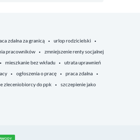
aca zdalna za granicą
urlop rodzicielski
nia pracowników
zmniejszenie renty socjalnej
mieszkanie bez wkładu
utrata uprawnień
racy
ogłoszenia o pracę
praca zdalna
ie zleceniobiorcy do ppk
szczepienie jako
AWODY