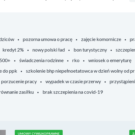
odziców
pozorna umowa o pracę
zajęcie komornicze
pr
kredyt 2%
nowy polski ład
bon turystyczny
szczepie
 500+
świadczenia rodzinne
rko
wniosek o emeryturę
e do ppk
szkolenie bhp niepełnoetatowca w dzień wolny od p
porzucenie pracy
wypadek w czasie przerwy
przystąpien
ównanie zasiłku
brak szczepienia na covid-19
UMOWY CYWILNOPRAWNE
Z