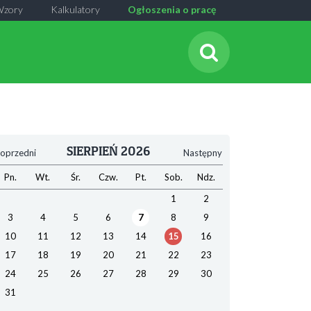
Wzory
Kalkulatory
Ogłoszenia o pracę
SIERPIEŃ 2026
oprzedni
Następny
Pn.
Wt.
Śr.
Czw.
Pt.
Sob.
Ndz.
1
2
3
4
5
6
7
8
9
10
11
12
13
14
15
16
17
18
19
20
21
22
23
24
25
26
27
28
29
30
31