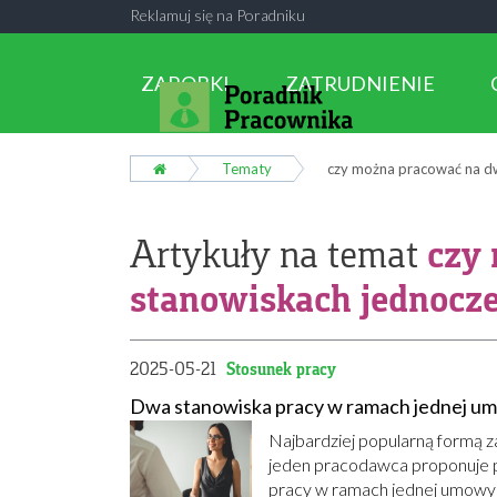
Reklamuj się na Poradniku
ZAROBKI
ZATRUDNIENIE
Tematy
czy można pracować na d
czy
Artykuły na temat
stanowiskach jednocze
2025-05-21
Stosunek pracy
Dwa stanowiska pracy w ramach jednej um
Najbardziej popularną formą z
jeden pracodawca proponuje 
pracy w ramach jednej umowy są