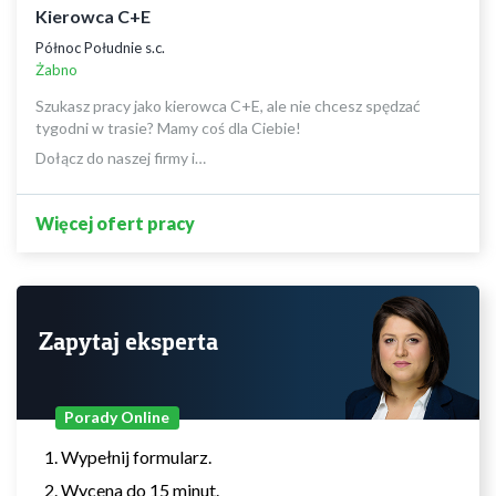
Kierowca C+E
Północ Południe s.c.
Żabno
Szukasz pracy jako kierowca C+E, ale nie chcesz spędzać
tygodni w trasie? Mamy coś dla Ciebie!
Dołącz do naszej firmy i…
Więcej ofert pracy
Zapytaj eksperta
Porady Online
Wypełnij formularz.
Wycena do 15 minut.