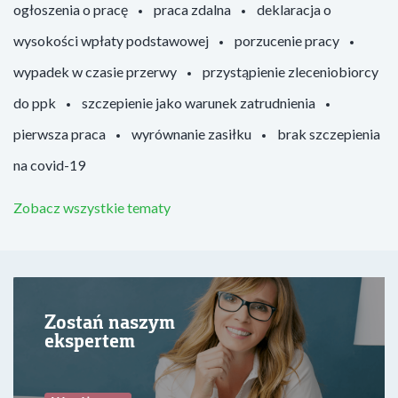
ogłoszenia o pracę
praca zdalna
deklaracja o
wysokości wpłaty podstawowej
porzucenie pracy
wypadek w czasie przerwy
przystąpienie zleceniobiorcy
do ppk
szczepienie jako warunek zatrudnienia
pierwsza praca
wyrównanie zasiłku
brak szczepienia
na covid-19
Zobacz wszystkie tematy
Zostań naszym
ekspertem