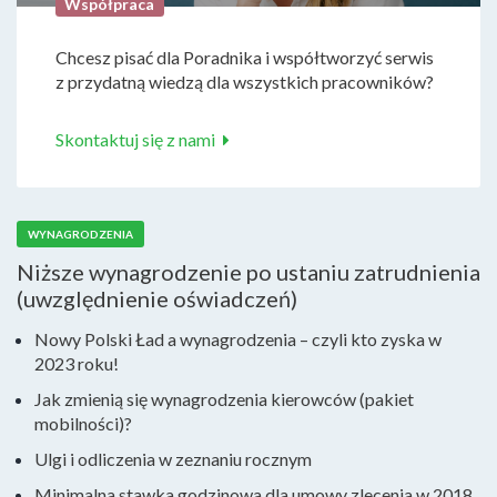
Współpraca
Chcesz pisać dla Poradnika i współtworzyć serwis
z przydatną wiedzą dla wszystkich pracowników?
Skontaktuj się z nami
WYNAGRODZENIA
Niższe wynagrodzenie po ustaniu zatrudnienia
(uwzględnienie oświadczeń)
Nowy Polski Ład a wynagrodzenia – czyli kto zyska w
2023 roku!
Jak zmienią się wynagrodzenia kierowców (pakiet
mobilności)?
Ulgi i odliczenia w zeznaniu rocznym
Minimalna stawka godzinowa dla umowy zlecenia w 2018