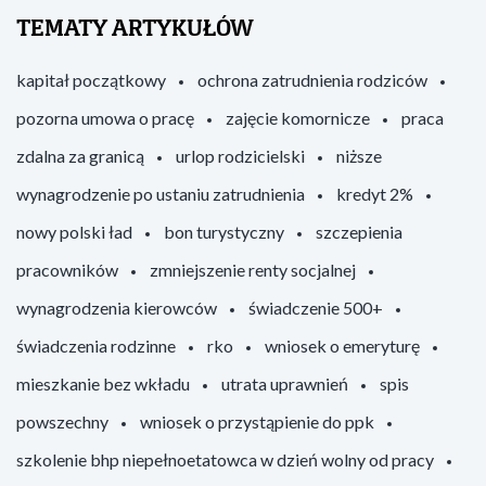
TEMATY ARTYKUŁÓW
kapitał początkowy
ochrona zatrudnienia rodziców
pozorna umowa o pracę
zajęcie komornicze
praca
zdalna za granicą
urlop rodzicielski
niższe
wynagrodzenie po ustaniu zatrudnienia
kredyt 2%
nowy polski ład
bon turystyczny
szczepienia
pracowników
zmniejszenie renty socjalnej
wynagrodzenia kierowców
świadczenie 500+
świadczenia rodzinne
rko
wniosek o emeryturę
mieszkanie bez wkładu
utrata uprawnień
spis
powszechny
wniosek o przystąpienie do ppk
szkolenie bhp niepełnoetatowca w dzień wolny od pracy