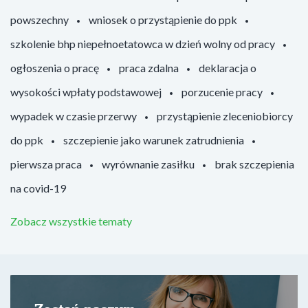
powszechny
wniosek o przystąpienie do ppk
szkolenie bhp niepełnoetatowca w dzień wolny od pracy
ogłoszenia o pracę
praca zdalna
deklaracja o
wysokości wpłaty podstawowej
porzucenie pracy
wypadek w czasie przerwy
przystąpienie zleceniobiorcy
do ppk
szczepienie jako warunek zatrudnienia
pierwsza praca
wyrównanie zasiłku
brak szczepienia
na covid-19
Zobacz wszystkie tematy