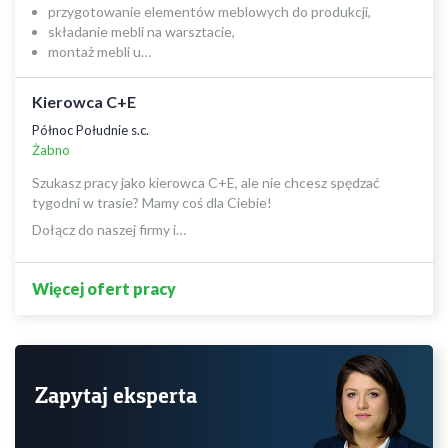
przygotowanie elementów meblowych do produkcji,
składanie mebli na warsztacie,
montaż mebli u…
Kierowca C+E
Północ Południe s.c.
Żabno
Szukasz pracy jako kierowca C+E, ale nie chcesz spędzać
tygodni w trasie? Mamy coś dla Ciebie!
Dołącz do naszej firmy i…
Więcej ofert pracy
Zapytaj eksperta