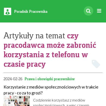
Poradnik Pracownika
czy
Artykuły na temat
pracodawca może zabronić
korzystania z telefonu w
czasie pracy
2024-02-26
Prawa i obowiązki pracowników
Korzystanie z mediów społecznościowych w trakcie
pracy - co za to grozi?
Codziennie korzystasz z mediów
społecznościowych, a więc czasem