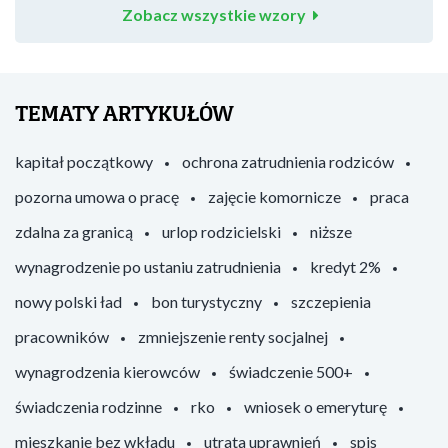
Zobacz wszystkie wzory
TEMATY ARTYKUŁÓW
kapitał początkowy
ochrona zatrudnienia rodziców
pozorna umowa o pracę
zajęcie komornicze
praca
zdalna za granicą
urlop rodzicielski
niższe
wynagrodzenie po ustaniu zatrudnienia
kredyt 2%
nowy polski ład
bon turystyczny
szczepienia
pracowników
zmniejszenie renty socjalnej
wynagrodzenia kierowców
świadczenie 500+
świadczenia rodzinne
rko
wniosek o emeryturę
mieszkanie bez wkładu
utrata uprawnień
spis