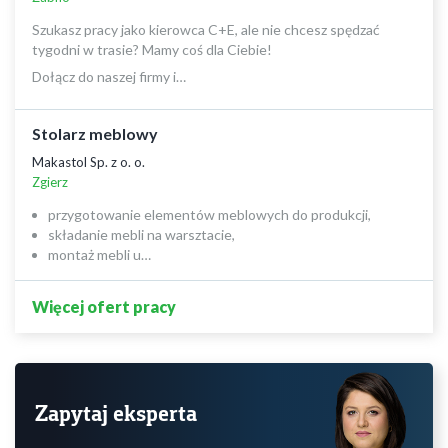
Szukasz pracy jako kierowca C+E, ale nie chcesz spędzać
tygodni w trasie? Mamy coś dla Ciebie!
Dołącz do naszej firmy i…
Stolarz meblowy
Makastol Sp. z o. o.
Zgierz
przygotowanie elementów meblowych do produkcji,
składanie mebli na warsztacie,
montaż mebli u…
Więcej ofert pracy
Zapytaj eksperta