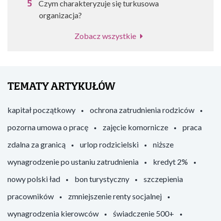
Czym charakteryzuje się turkusowa
organizacja?
Zobacz wszystkie
TEMATY ARTYKUŁÓW
kapitał początkowy
ochrona zatrudnienia rodziców
pozorna umowa o pracę
zajęcie komornicze
praca
zdalna za granicą
urlop rodzicielski
niższe
wynagrodzenie po ustaniu zatrudnienia
kredyt 2%
nowy polski ład
bon turystyczny
szczepienia
pracowników
zmniejszenie renty socjalnej
wynagrodzenia kierowców
świadczenie 500+