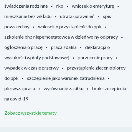
świadczenia rodzinne
rko
wniosek o emeryturę
mieszkanie bez wkładu
utrata uprawnień
spis
powszechny
wniosek o przystąpienie do ppk
szkolenie bhp niepełnoetatowca w dzień wolny od pracy
ogłoszenia o pracę
praca zdalna
deklaracja o
wysokości wpłaty podstawowej
porzucenie pracy
wypadek w czasie przerwy
przystąpienie zleceniobiorcy
do ppk
szczepienie jako warunek zatrudnienia
pierwsza praca
wyrównanie zasiłku
brak szczepienia
na covid-19
Zobacz wszystkie tematy