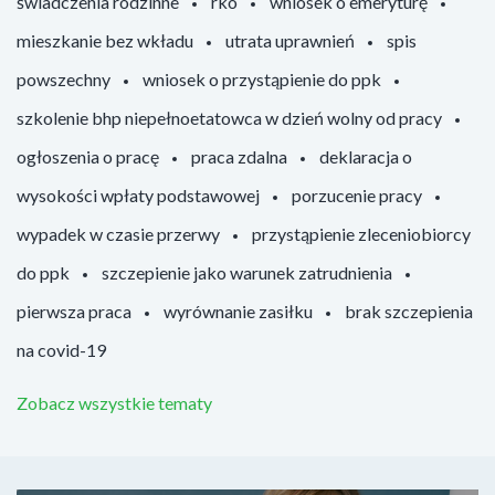
świadczenia rodzinne
rko
wniosek o emeryturę
mieszkanie bez wkładu
utrata uprawnień
spis
powszechny
wniosek o przystąpienie do ppk
szkolenie bhp niepełnoetatowca w dzień wolny od pracy
ogłoszenia o pracę
praca zdalna
deklaracja o
wysokości wpłaty podstawowej
porzucenie pracy
wypadek w czasie przerwy
przystąpienie zleceniobiorcy
do ppk
szczepienie jako warunek zatrudnienia
pierwsza praca
wyrównanie zasiłku
brak szczepienia
na covid-19
Zobacz wszystkie tematy