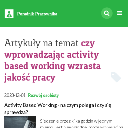
Poradnik Pracownika
czy
Artykuły na temat
wprowadzając activity
based working wzrasta
jakość pracy
2023-12-01
Rozwój osobisty
Activity Based Working - na czym polega i czy się
sprawdza?
Siedzenie przez kilka godzin w jednym
miejscu jest niewygodne, może wpływać na