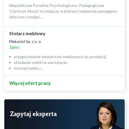
Niepubliczna Poradnia Psychologiczno-Pedagogiczna
'Centrum Akson' to miejsce, w którym codziennie pomagamy
dzieciom rozwijać…
Stolarz meblowy
Makastol Sp. z o. o.
Zgierz
przygotowanie elementów meblowych do produkcji,
składanie mebli na warsztacie,
montaż mebli u…
Więcej ofert pracy
Zapytaj eksperta