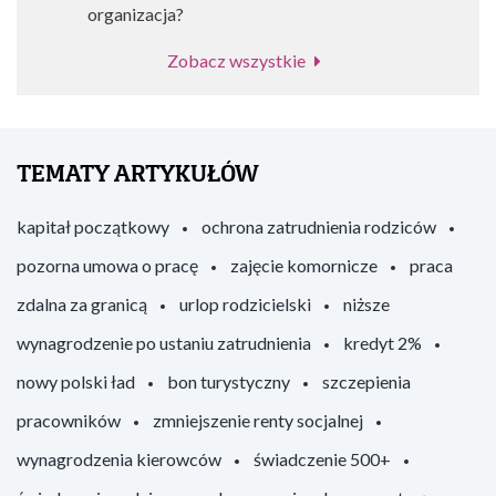
organizacja?
Zobacz wszystkie
TEMATY ARTYKUŁÓW
kapitał początkowy
ochrona zatrudnienia rodziców
pozorna umowa o pracę
zajęcie komornicze
praca
zdalna za granicą
urlop rodzicielski
niższe
wynagrodzenie po ustaniu zatrudnienia
kredyt 2%
nowy polski ład
bon turystyczny
szczepienia
pracowników
zmniejszenie renty socjalnej
wynagrodzenia kierowców
świadczenie 500+