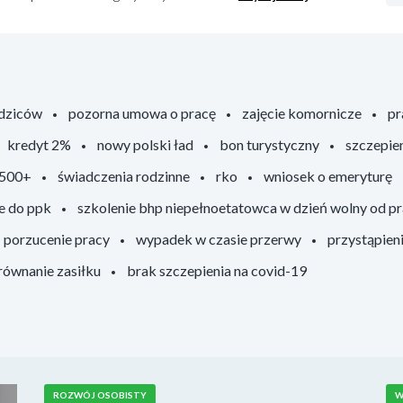
odziców
pozorna umowa o pracę
zajęcie komornicze
pr
kredyt 2%
nowy polski ład
bon turystyczny
szczepie
 500+
świadczenia rodzinne
rko
wniosek o emeryturę
e do ppk
szkolenie bhp niepełnoetatowca w dzień wolny od p
porzucenie pracy
wypadek w czasie przerwy
przystąpien
ównanie zasiłku
brak szczepienia na covid-19
ROZWÓJ OSOBISTY
W