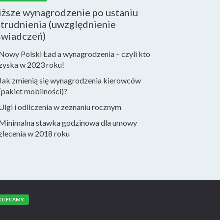
iższe wynagrodzenie po ustaniu
trudnienia (uwzględnienie
świadczeń)
Nowy Polski Ład a wynagrodzenia – czyli kto
zyska w 2023 roku!
Jak zmienią się wynagrodzenia kierowców
(pakiet mobilności)?
Ulgi i odliczenia w zeznaniu rocznym
Minimalna stawka godzinowa dla umowy
zlecenia w 2018 roku
OLECAMY