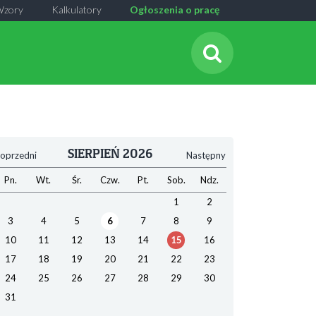
Wzory
Kalkulatory
Ogłoszenia o pracę
SIERPIEŃ 2026
oprzedni
Następny
Pn.
Wt.
Śr.
Czw.
Pt.
Sob.
Ndz.
1
2
3
4
5
6
7
8
9
10
11
12
13
14
15
16
17
18
19
20
21
22
23
24
25
26
27
28
29
30
31