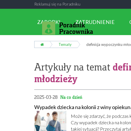
Reklamuj się na Poradniku
ZAROBKI
ZATRUDNIENIE
Tematy
definicja wypoczynku mło
def
Artykuły na temat
młodzieży
2025-03-28
Na co dzień
Wypadek dziecka na kolonii z winy opiekuna
Może się zdarzyć, że podczas 
Czy wypadek dziecka na koloni
takiej sytuacji? Przeczytaj ar