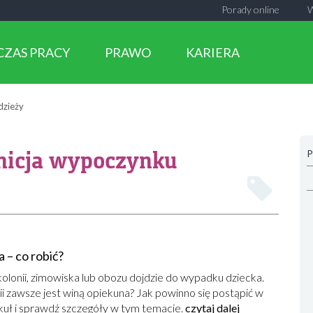
Porady online
CZAS PRACY
PRAWO
KARIERA
dzieży
inicja wypoczynku
P
 – co robić?
kolonii, zimowiska lub obozu dojdzie do wypadku dziecka.
i zawsze jest winą opiekuna? Jak powinno się postąpić w
tykuł i sprawdź szczegóły w tym temacie.
czytaj dalej