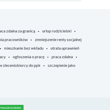
aca zdalna za granicą
urlop rodzicielski
nia pracowników
zmniejszenie renty socjalnej
mieszkanie bez wkładu
utrata uprawnień
racy
ogłoszenia o pracę
praca zdalna
ie zleceniobiorcy do ppk
szczepienie jako
YNAGRODZENIA