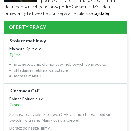
podróży z małoletnim. Jakie są zatem
dokumenty niezbędne przy podróżowaniu z dzieckiem —
omawiamy te kwestie poniżej w artykule.
czytaj dalej
OFERTY PRACY
Stolarz meblowy
Makastol Sp. z o. o.
Zgierz
przygotowanie elementów meblowych do produkcji,
składanie mebli na warsztacie,
montaż mebli u…
Kierowca C+E
Północ Południe s.c.
Żabno
Szukasz pracy jako kierowca C+E, ale nie chcesz spędzać
tygodni w trasie? Mamy coś dla Ciebie!
Dołącz do naszej firmy i…