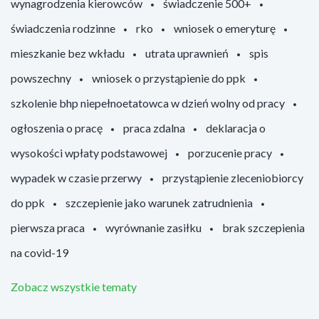
wynagrodzenia kierowców
świadczenie 500+
świadczenia rodzinne
rko
wniosek o emeryturę
mieszkanie bez wkładu
utrata uprawnień
spis
powszechny
wniosek o przystąpienie do ppk
szkolenie bhp niepełnoetatowca w dzień wolny od pracy
ogłoszenia o pracę
praca zdalna
deklaracja o
wysokości wpłaty podstawowej
porzucenie pracy
wypadek w czasie przerwy
przystąpienie zleceniobiorcy
do ppk
szczepienie jako warunek zatrudnienia
pierwsza praca
wyrównanie zasiłku
brak szczepienia
na covid-19
Zobacz wszystkie tematy