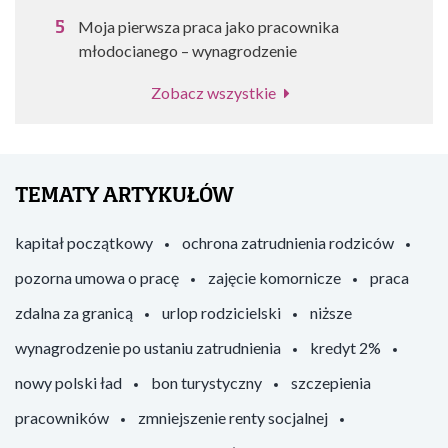
Moja pierwsza praca jako pracownika
młodocianego – wynagrodzenie
Zobacz wszystkie
TEMATY ARTYKUŁÓW
kapitał początkowy
ochrona zatrudnienia rodziców
pozorna umowa o pracę
zajęcie komornicze
praca
zdalna za granicą
urlop rodzicielski
niższe
wynagrodzenie po ustaniu zatrudnienia
kredyt 2%
nowy polski ład
bon turystyczny
szczepienia
pracowników
zmniejszenie renty socjalnej