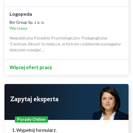
Logopeda
Bm Group Sp. z o. o.
Warszawa
Niepubliczna Poradnia Psychologiczno-Pedagogiczna
'Centrum Akson' to miejsce, w którym codziennie pomagamy
dzieciom rozwijać…
Więcej ofert pracy
Zapytaj eksperta
Porady Online
Wypełnij formularz.