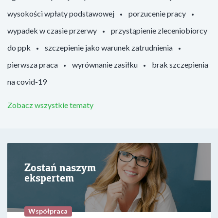
wysokości wpłaty podstawowej
porzucenie pracy
wypadek w czasie przerwy
przystąpienie zleceniobiorcy
do ppk
szczepienie jako warunek zatrudnienia
pierwsza praca
wyrównanie zasiłku
brak szczepienia
na covid-19
Zobacz wszystkie tematy
Zostań naszym
ekspertem
Współpraca