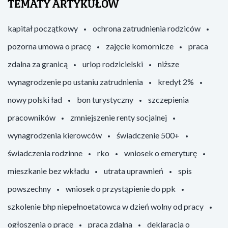
TEMATY ARTYKUŁÓW
kapitał początkowy
ochrona zatrudnienia rodziców
pozorna umowa o pracę
zajęcie komornicze
praca
zdalna za granicą
urlop rodzicielski
niższe
wynagrodzenie po ustaniu zatrudnienia
kredyt 2%
nowy polski ład
bon turystyczny
szczepienia
pracowników
zmniejszenie renty socjalnej
wynagrodzenia kierowców
świadczenie 500+
świadczenia rodzinne
rko
wniosek o emeryturę
mieszkanie bez wkładu
utrata uprawnień
spis
powszechny
wniosek o przystąpienie do ppk
szkolenie bhp niepełnoetatowca w dzień wolny od pracy
ogłoszenia o pracę
praca zdalna
deklaracja o