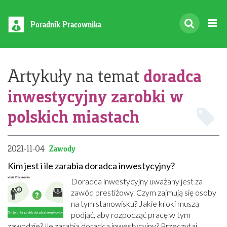
Poradnik Pracownika
doradca
Artykuły na temat
inwestycyjny zarobki w
polskich miastach
2021-11-04
Zawody
Kim jest i ile zarabia doradca inwestycyjny?
Doradca inwestycyjny uważany jest za
zawód prestiżowy. Czym zajmują się osoby
na tym stanowisku? Jakie kroki muszą
podjąć, aby rozpocząć pracę w tym
zawodzie? Ile zarabia doradca inwestycyjny? Przeczytaj