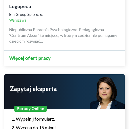
Logopeda
Bm Group Sp. z o. o.
Warszawa
Niepubliczna Poradnia Psychologiczno-Pedagogiczna
'Centrum Akson' to miejsce, w którym codziennie pomagamy
dzieciom rozwijać…
Więcej ofert pracy
Zapytaj eksperta
Porady Online
Wypełnij formularz.
Wycena do 15 minut.