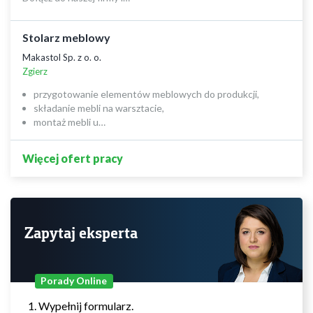
Stolarz meblowy
Makastol Sp. z o. o.
Zgierz
przygotowanie elementów meblowych do produkcji,
składanie mebli na warsztacie,
montaż mebli u…
Więcej ofert pracy
Zapytaj eksperta
Porady Online
Wypełnij formularz.