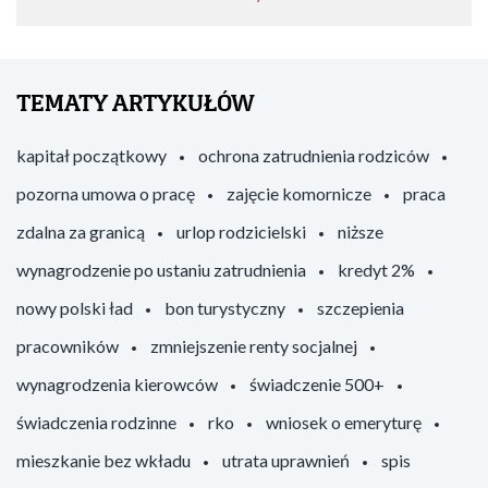
TEMATY ARTYKUŁÓW
kapitał początkowy
ochrona zatrudnienia rodziców
pozorna umowa o pracę
zajęcie komornicze
praca
zdalna za granicą
urlop rodzicielski
niższe
wynagrodzenie po ustaniu zatrudnienia
kredyt 2%
nowy polski ład
bon turystyczny
szczepienia
pracowników
zmniejszenie renty socjalnej
wynagrodzenia kierowców
świadczenie 500+
świadczenia rodzinne
rko
wniosek o emeryturę
mieszkanie bez wkładu
utrata uprawnień
spis