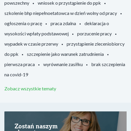
powszechny
wniosek o przystąpienie do ppk
szkolenie bhp niepełnoetatowca w dzień wolny od pracy
ogłoszenia o pracę
praca zdalna
deklaracja o
wysokości wpłaty podstawowej
porzucenie pracy
wypadek w czasie przerwy
przystąpienie zleceniobiorcy
do ppk
szczepienie jako warunek zatrudnienia
pierwsza praca
wyrównanie zasiłku
brak szczepienia
na covid-19
Zobacz wszystkie tematy
Zostań naszym