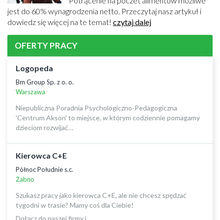
Potrącenie na poczet alimentów możliwe
jest do 60% wynagrodzenia netto. Przeczytaj nasz artykuł i
dowiedz się więcej na te temat!
czytaj dalej
OFERTY PRACY
Logopeda
Bm Group Sp. z o. o.
Warszawa
Niepubliczna Poradnia Psychologiczno-Pedagogiczna
'Centrum Akson' to miejsce, w którym codziennie pomagamy
dzieciom rozwijać…
Kierowca C+E
Północ Południe s.c.
Żabno
Szukasz pracy jako kierowca C+E, ale nie chcesz spędzać
tygodni w trasie? Mamy coś dla Ciebie!
Dołącz do naszej firmy i…