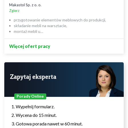
Makastol Sp. z o. o.
Zgierz
przygotowanie elementów meblowych do produkcji,
składanie mebli na warsztacie,
montaż mebli u…
Więcej ofert pracy
Zapytaj eksperta
Porady Online
Wypełnij formularz.
Wycena do 15 minut.
Gotowa porada nawet w 60 minut.