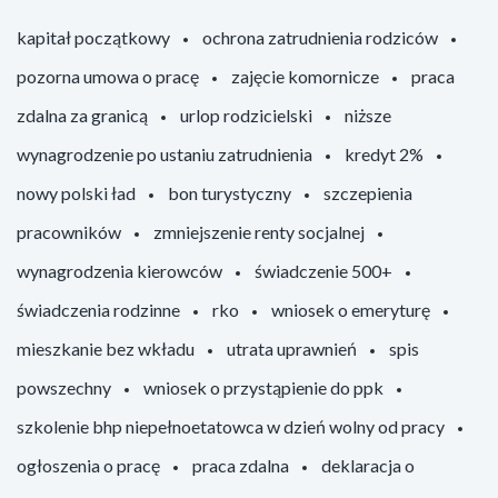
kapitał początkowy
ochrona zatrudnienia rodziców
pozorna umowa o pracę
zajęcie komornicze
praca
zdalna za granicą
urlop rodzicielski
niższe
wynagrodzenie po ustaniu zatrudnienia
kredyt 2%
nowy polski ład
bon turystyczny
szczepienia
pracowników
zmniejszenie renty socjalnej
wynagrodzenia kierowców
świadczenie 500+
świadczenia rodzinne
rko
wniosek o emeryturę
mieszkanie bez wkładu
utrata uprawnień
spis
powszechny
wniosek o przystąpienie do ppk
szkolenie bhp niepełnoetatowca w dzień wolny od pracy
ogłoszenia o pracę
praca zdalna
deklaracja o