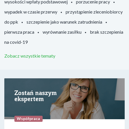
wysokości wpłaty podstawowej
porzucenie pracy
wypadek w czasie przerwy
przystąpienie zleceniobiorcy
do ppk
szczepienie jako warunek zatrudnienia
pierwsza praca
wyrównanie zasiłku
brak szczepienia
na covid-19
Zobacz wszystkie tematy
Zostań naszym
ekspertem
Współpraca