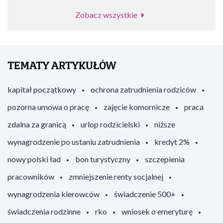
Zobacz wszystkie
TEMATY ARTYKUŁÓW
kapitał początkowy
ochrona zatrudnienia rodziców
pozorna umowa o pracę
zajęcie komornicze
praca
zdalna za granicą
urlop rodzicielski
niższe
wynagrodzenie po ustaniu zatrudnienia
kredyt 2%
nowy polski ład
bon turystyczny
szczepienia
pracowników
zmniejszenie renty socjalnej
wynagrodzenia kierowców
świadczenie 500+
świadczenia rodzinne
rko
wniosek o emeryturę