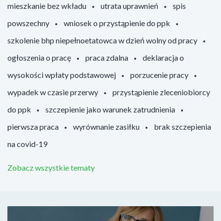
mieszkanie bez wkładu
utrata uprawnień
spis
powszechny
wniosek o przystąpienie do ppk
szkolenie bhp niepełnoetatowca w dzień wolny od pracy
ogłoszenia o pracę
praca zdalna
deklaracja o
wysokości wpłaty podstawowej
porzucenie pracy
wypadek w czasie przerwy
przystąpienie zleceniobiorcy
do ppk
szczepienie jako warunek zatrudnienia
pierwsza praca
wyrównanie zasiłku
brak szczepienia
na covid-19
Zobacz wszystkie tematy