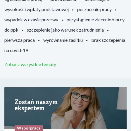
wysokości wpłaty podstawowej
porzucenie pracy
wypadek w czasie przerwy
przystąpienie zleceniobiorcy
do ppk
szczepienie jako warunek zatrudnienia
pierwsza praca
wyrównanie zasiłku
brak szczepienia
na covid-19
Zobacz wszystkie tematy
Zostań naszym
ekspertem
Współpraca