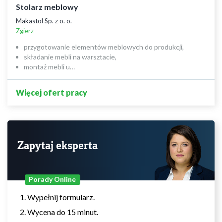
Stolarz meblowy
Makastol Sp. z o. o.
Zgierz
przygotowanie elementów meblowych do produkcji,
składanie mebli na warsztacie,
montaż mebli u…
Więcej ofert pracy
Zapytaj eksperta
Porady Online
Wypełnij formularz.
Wycena do 15 minut.