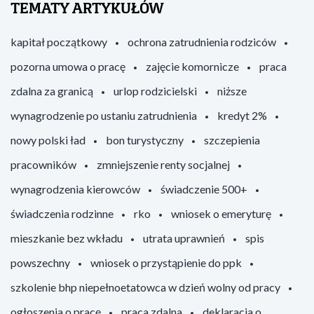
TEMATY ARTYKUŁÓW
kapitał początkowy
ochrona zatrudnienia rodziców
pozorna umowa o pracę
zajęcie komornicze
praca
zdalna za granicą
urlop rodzicielski
niższe
wynagrodzenie po ustaniu zatrudnienia
kredyt 2%
nowy polski ład
bon turystyczny
szczepienia
pracowników
zmniejszenie renty socjalnej
wynagrodzenia kierowców
świadczenie 500+
świadczenia rodzinne
rko
wniosek o emeryturę
mieszkanie bez wkładu
utrata uprawnień
spis
powszechny
wniosek o przystąpienie do ppk
szkolenie bhp niepełnoetatowca w dzień wolny od pracy
ogłoszenia o pracę
praca zdalna
deklaracja o