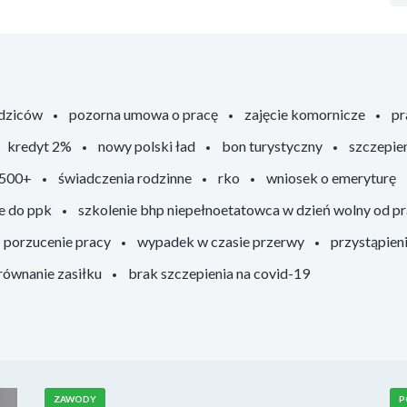
odziców
pozorna umowa o pracę
zajęcie komornicze
pr
kredyt 2%
nowy polski ład
bon turystyczny
szczepie
 500+
świadczenia rodzinne
rko
wniosek o emeryturę
e do ppk
szkolenie bhp niepełnoetatowca w dzień wolny od p
porzucenie pracy
wypadek w czasie przerwy
przystąpien
ównanie zasiłku
brak szczepienia na covid-19
ZAWODY
P