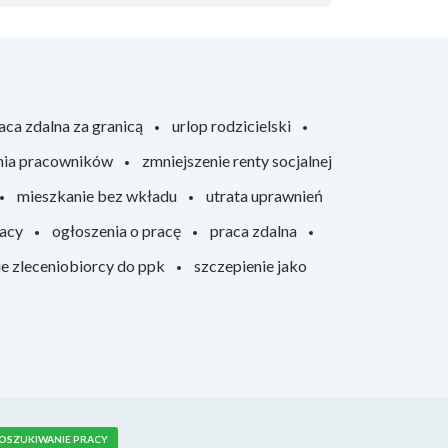
aca zdalna za granicą
urlop rodzicielski
nia pracowników
zmniejszenie renty socjalnej
mieszkanie bez wkładu
utrata uprawnień
racy
ogłoszenia o pracę
praca zdalna
ie zleceniobiorcy do ppk
szczepienie jako
OSZUKIWANIE PRACY