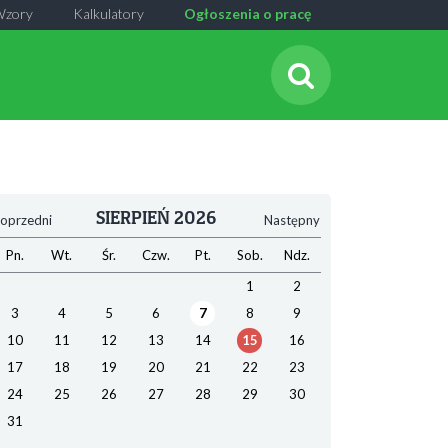
Wzory
Kalkulatory
Ogłoszenia o pracę
SIERPIEŃ 2026
oprzedni
Następny
Pn.
Wt.
Śr.
Czw.
Pt.
Sob.
Ndz.
1
2
3
4
5
6
7
8
9
10
11
12
13
14
15
16
17
18
19
20
21
22
23
24
25
26
27
28
29
30
31