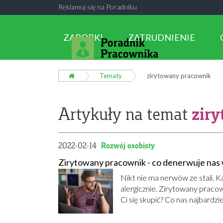
Reklamuj się na Poradniku
ZAROBKI
ZATRUDNIENIE
Tematy
zirytowany pracownik
zir
Artykuły na temat
2022-02-14
Rozwój osobisty
Zirytowany pracownik - co denerwuje nas 
Nikt nie ma nerwów ze stali. 
alergicznie. Zirytowany praco
Ci się skupić? Co nas najbardz