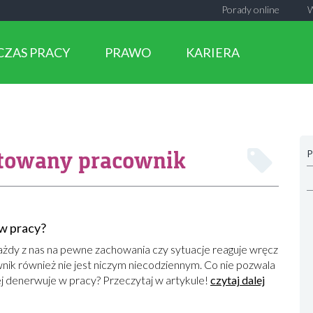
Porady online
CZAS PRACY
PRAWO
KARIERA
ytowany pracownik
P
w pracy?
Każdy z nas na pewne zachowania czy sytuacje reaguje wręcz
wnik również nie jest niczym niecodziennym. Co nie pozwala
iej denerwuje w pracy? Przeczytaj w artykule!
czytaj dalej