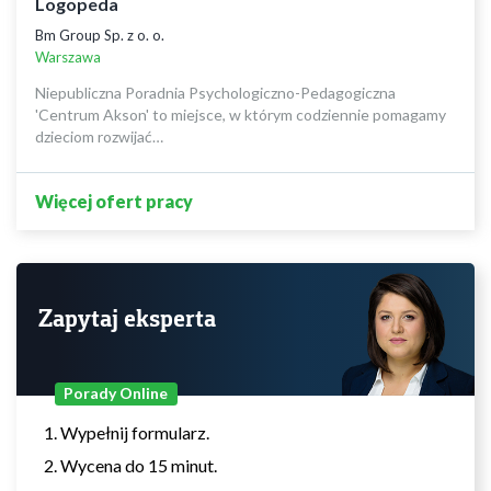
Logopeda
Bm Group Sp. z o. o.
Warszawa
Niepubliczna Poradnia Psychologiczno-Pedagogiczna
'Centrum Akson' to miejsce, w którym codziennie pomagamy
dzieciom rozwijać…
Więcej ofert pracy
Zapytaj eksperta
Porady Online
Wypełnij formularz.
Wycena do 15 minut.