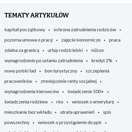
TEMATY ARTYKUŁÓW
kapitał początkowy
ochrona zatrudnienia rodziców
pozorna umowa o pracę
zajęcie komornicze
praca
zdalna za granicą
urlop rodzicielski
niższe
wynagrodzenie po ustaniu zatrudnienia
kredyt 2%
nowy polski ład
bon turystyczny
szczepienia
pracowników
zmniejszenie renty socjalnej
wynagrodzenia kierowców
świadczenie 500+
świadczenia rodzinne
rko
wniosek o emeryturę
mieszkanie bez wkładu
utrata uprawnień
spis
powszechny
wniosek o przystąpienie do ppk