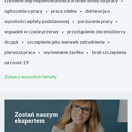
szkolenie bhp niepełnoetatowca w dzień wolny od pracy
ogłoszenia o pracę
praca zdalna
deklaracja o
wysokości wpłaty podstawowej
porzucenie pracy
wypadek w czasie przerwy
przystąpienie zleceniobiorcy
do ppk
szczepienie jako warunek zatrudnienia
pierwsza praca
wyrównanie zasiłku
brak szczepienia
na covid-19
Zobacz wszystkie tematy
Zostań naszym
ekspertem