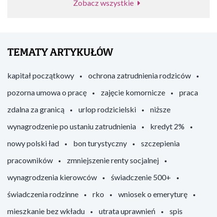
Zobacz wszystkie
TEMATY ARTYKUŁÓW
kapitał początkowy
ochrona zatrudnienia rodziców
pozorna umowa o pracę
zajęcie komornicze
praca
zdalna za granicą
urlop rodzicielski
niższe
wynagrodzenie po ustaniu zatrudnienia
kredyt 2%
nowy polski ład
bon turystyczny
szczepienia
pracowników
zmniejszenie renty socjalnej
wynagrodzenia kierowców
świadczenie 500+
świadczenia rodzinne
rko
wniosek o emeryturę
mieszkanie bez wkładu
utrata uprawnień
spis