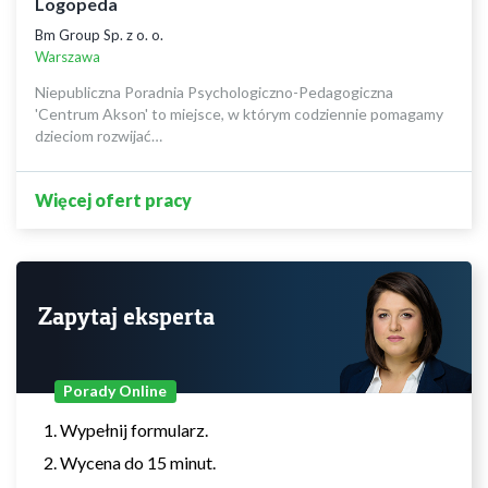
Logopeda
Bm Group Sp. z o. o.
Warszawa
Niepubliczna Poradnia Psychologiczno-Pedagogiczna
'Centrum Akson' to miejsce, w którym codziennie pomagamy
dzieciom rozwijać…
Więcej ofert pracy
Zapytaj eksperta
Porady Online
Wypełnij formularz.
Wycena do 15 minut.