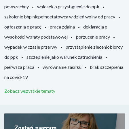
powszechny
wniosek o przystąpienie do ppk
szkolenie bhp niepełnoetatowca w dzień wolny od pracy
ogłoszenia o pracę
praca zdalna
deklaracja o
wysokości wpłaty podstawowej
porzucenie pracy
wypadek w czasie przerwy
przystąpienie zleceniobiorcy
do ppk
szczepienie jako warunek zatrudnienia
pierwsza praca
wyrównanie zasiłku
brak szczepienia
na covid-19
Zobacz wszystkie tematy
Zostań naszym