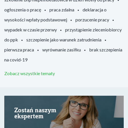
ogłoszenia o pracę
praca zdalna
deklaracja o
wysokości wpłaty podstawowej
porzucenie pracy
wypadek w czasie przerwy
przystąpienie zleceniobiorcy
do ppk
szczepienie jako warunek zatrudnienia
pierwsza praca
wyrównanie zasiłku
brak szczepienia
na covid-19
Zobacz wszystkie tematy
Zostań naszym
ekspertem