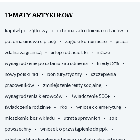
TEMATY ARTYKUŁÓW
kapitał początkowy
ochrona zatrudnienia rodziców
pozorna umowa o pracę
zajęcie komornicze
praca
zdalna za granicą
urlop rodzicielski
niższe
wynagrodzenie po ustaniu zatrudnienia
kredyt 2%
nowy polski ład
bon turystyczny
szczepienia
pracowników
zmniejszenie renty socjalnej
wynagrodzenia kierowców
świadczenie 500+
świadczenia rodzinne
rko
wniosek o emeryturę
mieszkanie bez wkładu
utrata uprawnień
spis
powszechny
wniosek o przystąpienie do ppk
szkolenie bhp niepełnoetatowca w dzień wolny od pracy