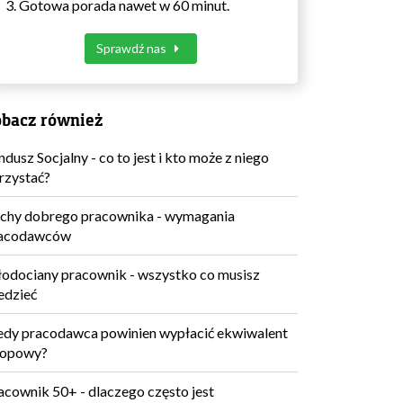
Gotowa porada nawet w 60 minut.
Sprawdź nas
bacz również
ndusz Socjalny - co to jest i kto może z niego
rzystać?
chy dobrego pracownika - wymagania
acodawców
odociany pracownik - wszystko co musisz
edzieć
edy pracodawca powinien wypłacić ekwiwalent
lopowy?
acownik 50+ - dlaczego często jest