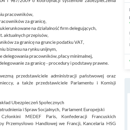
04 i 987/2009 o koordynacji systemów zabezpieczenia
iu pracowników,
racowników za granicę,
ukierunkowane na działalność firm delegujących,
t. aktualnych przepisów,
ików za granicę na gruncie podatku VAT,
iu biznesu na rynku unijnym,
 delegowania pracowników, płacy minimalnej,
delegowanie za granicę - procedury i podstawy prawne.
wezmą przedstawiciele administracji państwowej oraz
mieccy, a także przedstawiciele Parlamentu i Komisji
 Zakład Ubezpieczeń Społecznych
trudnienia i Spraw Socjalnych, Parlament Europejski
 Członkini MEDEF Paris, Konfederacji Francuskich
zby Przemysłowo Handlowej we Francji, Kancelaria HSG