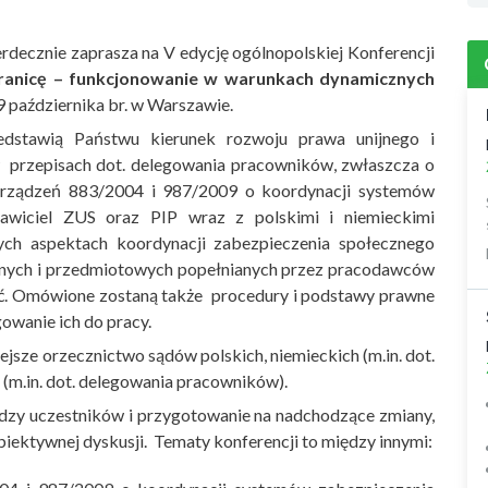
rdecznie zaprasza na V edycję ogólnopolskiej Konferencji
anicę – funkcjonowanie w warunkach dynamicznych
19 października br. w Warszawie.
zedstawią Państwu kierunek rozwoju prawa unijnego i
przepisach dot. delegowania pracowników, zwłaszcza o
orządzeń 883/2004 i 987/2009 o koordynacji systemów
tawiciel ZUS oraz PIP wraz z polskimi i niemieckimi
ych aspektach koordynacji zabezpieczenia społecznego
alnych i przedmiotowych popełnianych przez pracodawców
nąć. Omówione zostaną także procedury i podstawy prawne
gowanie ich do pracy.
jsze orzecznictwo sądów polskich, niemieckich (m.in. dot.
 (m.in. dot. delegowania pracowników).
edzy uczestników i przygotowanie na nadchodzące zmiany,
obiektywnej dyskusji. Tematy konferencji to między innymi: