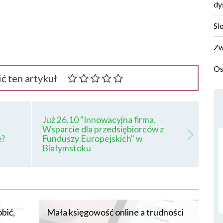
dy
Sl
Zw
Os
ć ten artykuł
Już 26.10 "Innowacyjna firma.
Wsparcie dla przedsiębiorców z
ę?
Funduszy Europejskich" w
Białymstoku
bić,
Mała księgowość online a trudności