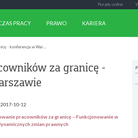
Porady online
CZAS PRACY
PRAWO
KARIERA
Delegowanie pracowników za granicę - konferencja w Warszawie
cowników za granicę -
P
arszawie
2017-10-12
owanie pracowników za granicę – Funkcjonowanie w
dynamicznych zmian prawnych