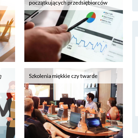
początkujących przedsiębiorców
ę
Szkolenia miękkie czy twarde