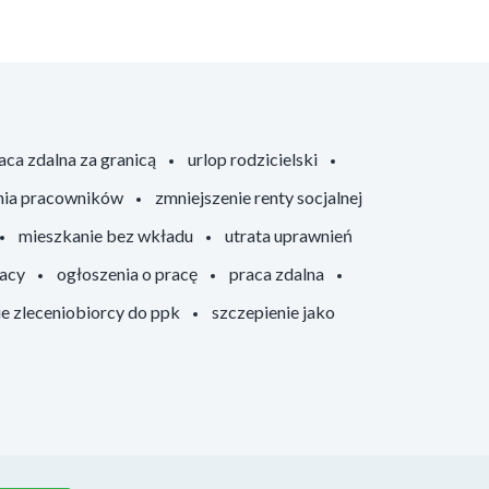
aca zdalna za granicą
urlop rodzicielski
nia pracowników
zmniejszenie renty socjalnej
mieszkanie bez wkładu
utrata uprawnień
racy
ogłoszenia o pracę
praca zdalna
ie zleceniobiorcy do ppk
szczepienie jako