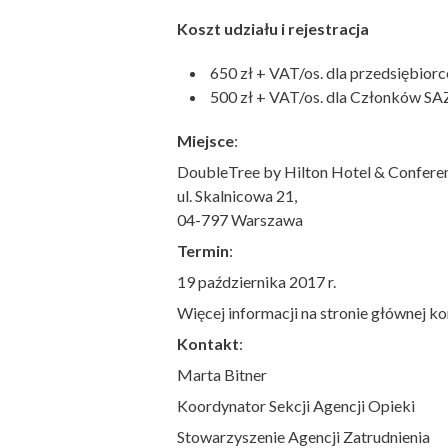
Koszt udziału i rejestracja
650 zł + VAT/os. dla przedsiębior
500 zł + VAT/os. dla Członków SA
Miejsce
:
DoubleTree by Hilton Hotel & Confere
ul. Skalnicowa 21,
04-797 Warszawa
Termin
:
19 października 2017 r.
Więcej informacji na stronie głównej ko
Kontakt
:
Marta Bitner
Koordynator Sekcji Agencji Opieki
Stowarzyszenie Agencji Zatrudnienia