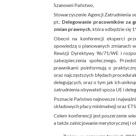
Szanowni Państwo,
Stowarzyszenie Agencji Zatrudnienia se
pt.:
Delegowanie pracowników za gr
zmian prawnych
, która odbędzie się 
Obecni na konferencji eksperci pr
opowiedzą o planowanych zmianach w 
Rewizji Dyrektywy 96/71/WE i rozp
zabezpieczenia społecznego. Przeds
prawnikami poinformują o praktyczn
oraz najczęstszych błędach procedur
delegujących, oraz o tym jak ich unik
zatrudnienia obywateli spoza UE i dele
Poznacie Państwo najnowsze i najważnie
składowych płacy minimalnej) oraz ETS
Celem konferencji jest poszerzenie wi
a także zainicjowanie merytorycznej i 