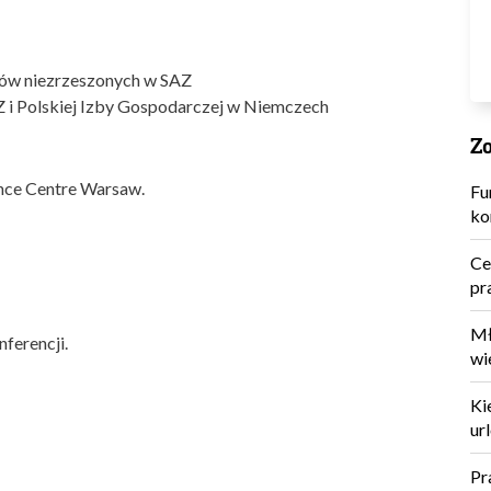
ców niezrzeszonych w SAZ
Z i Polskiej Izby Gospodarczej w Niemczech
Zo
nce Centre Warsaw.
Fu
ko
Ce
pr
Mł
nferencji.
wi
Ki
ur
Pr