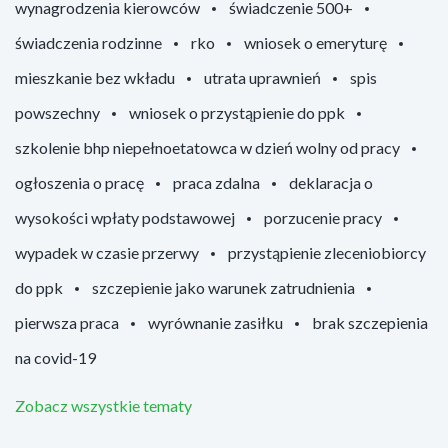
wynagrodzenia kierowców
świadczenie 500+
świadczenia rodzinne
rko
wniosek o emeryturę
mieszkanie bez wkładu
utrata uprawnień
spis
powszechny
wniosek o przystąpienie do ppk
szkolenie bhp niepełnoetatowca w dzień wolny od pracy
ogłoszenia o pracę
praca zdalna
deklaracja o
wysokości wpłaty podstawowej
porzucenie pracy
wypadek w czasie przerwy
przystąpienie zleceniobiorcy
do ppk
szczepienie jako warunek zatrudnienia
pierwsza praca
wyrównanie zasiłku
brak szczepienia
na covid-19
Zobacz wszystkie tematy