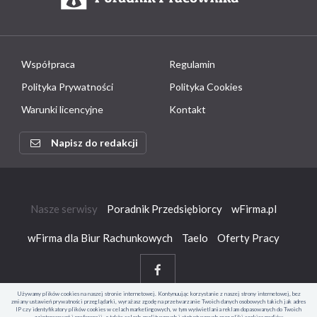
Współpraca
Regulamin
Polityka Prywatności
Polityka Cookies
Warunki licencyjne
Kontakt
Napisz do redakcji
Nasze serwisy
Poradnik Przedsiębiorcy
wFirma.pl
wFirma dla Biur Rachunkowych
Taelo
Oferty Pracy
Używamy plików cookies na naszej stronie internetowej. Kontynuując korzystanie z naszej strony internetowej, bez
zmiany ustawień prywatności przeglądarki, wyrażasz zgodę na przetwarzanie Twoich danych osobowych takich jak adres
IP czy identyfikatory plików cookies w celach marketingowych, w tym wyświetlania reklam dopasowanych do Twoich