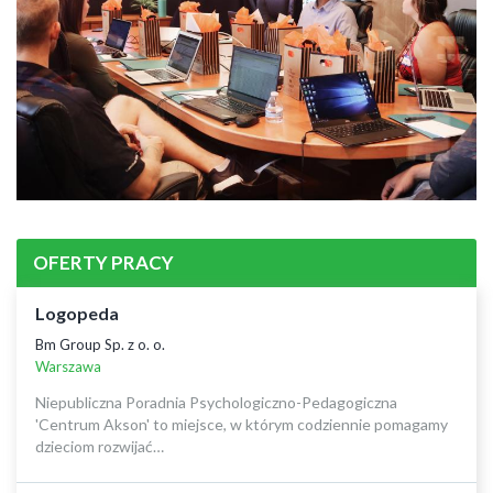
OFERTY PRACY
Logopeda
Bm Group Sp. z o. o.
Warszawa
Niepubliczna Poradnia Psychologiczno-Pedagogiczna
'Centrum Akson' to miejsce, w którym codziennie pomagamy
dzieciom rozwijać…