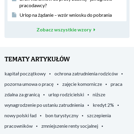
pracodawcy?
Urlop na żądanie – wzór wniosku do pobrania
Zobacz wszystkie wzory
TEMATY ARTYKUŁÓW
kapitał początkowy
ochrona zatrudnienia rodziców
pozorna umowa o pracę
zajęcie komornicze
praca
zdalna za granicą
urlop rodzicielski
niższe
wynagrodzenie po ustaniu zatrudnienia
kredyt 2%
nowy polski ład
bon turystyczny
szczepienia
pracowników
zmniejszenie renty socjalnej