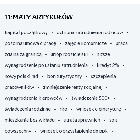
TEMATY ARTYKUŁÓW
kapitał początkowy
ochrona zatrudnienia rodziców
pozorna umowa o pracę
zajęcie komornicze
praca
zdalna za granicą
urlop rodzicielski
niższe
wynagrodzenie po ustaniu zatrudnienia
kredyt 2%
nowy polski ład
bon turystyczny
szczepienia
pracowników
zmniejszenie renty socjalnej
wynagrodzenia kierowców
świadczenie 500+
świadczenia rodzinne
rko
wniosek o emeryturę
mieszkanie bez wkładu
utrata uprawnień
spis
powszechny
wniosek o przystąpienie do ppk