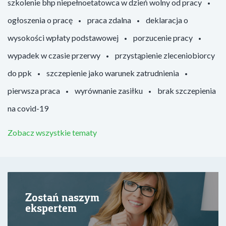
szkolenie bhp niepełnoetatowca w dzień wolny od pracy
ogłoszenia o pracę
praca zdalna
deklaracja o
wysokości wpłaty podstawowej
porzucenie pracy
wypadek w czasie przerwy
przystąpienie zleceniobiorcy
do ppk
szczepienie jako warunek zatrudnienia
pierwsza praca
wyrównanie zasiłku
brak szczepienia
na covid-19
Zobacz wszystkie tematy
Zostań naszym
ekspertem