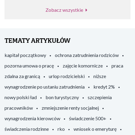
Zobacz wszystkie
TEMATY ARTYKUŁÓW
kapitał początkowy
ochrona zatrudnienia rodziców
pozorna umowa o pracę
zajęcie komornicze
praca
zdalna za granicą
urlop rodzicielski
niższe
wynagrodzenie po ustaniu zatrudnienia
kredyt 2%
nowy polski ład
bon turystyczny
szczepienia
pracowników
zmniejszenie renty socjalnej
wynagrodzenia kierowców
świadczenie 500+
świadczenia rodzinne
rko
wniosek o emeryturę