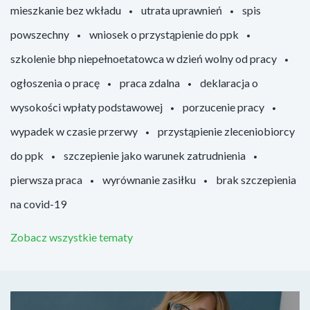
mieszkanie bez wkładu
utrata uprawnień
spis
powszechny
wniosek o przystąpienie do ppk
szkolenie bhp niepełnoetatowca w dzień wolny od pracy
ogłoszenia o pracę
praca zdalna
deklaracja o
wysokości wpłaty podstawowej
porzucenie pracy
wypadek w czasie przerwy
przystąpienie zleceniobiorcy
do ppk
szczepienie jako warunek zatrudnienia
pierwsza praca
wyrównanie zasiłku
brak szczepienia
na covid-19
Zobacz wszystkie tematy