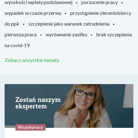
wysokości wpłaty podstawowej
porzucenie pracy
wypadek w czasie przerwy
przystąpienie zleceniobiorcy
do ppk
szczepienie jako warunek zatrudnienia
pierwsza praca
wyrównanie zasiłku
brak szczepienia
na covid-19
Zobacz wszystkie tematy
Zostań naszym
ekspertem
Współpraca