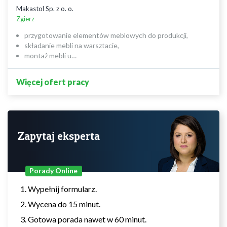
Makastol Sp. z o. o.
Zgierz
przygotowanie elementów meblowych do produkcji,
składanie mebli na warsztacie,
montaż mebli u…
Więcej ofert pracy
Zapytaj eksperta
Porady Online
Wypełnij formularz.
Wycena do 15 minut.
Gotowa porada nawet w 60 minut.