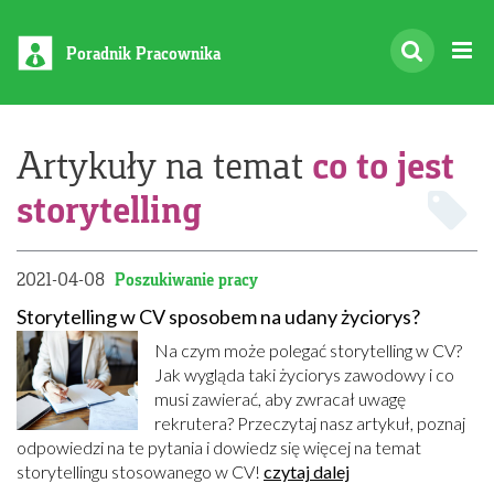
Poradnik Pracownika
co to jest
Artykuły na temat
storytelling
2021-04-08
Poszukiwanie pracy
Storytelling w CV sposobem na udany życiorys?
Na czym może polegać storytelling w CV?
Jak wygląda taki życiorys zawodowy i co
musi zawierać, aby zwracał uwagę
rekrutera? Przeczytaj nasz artykuł, poznaj
odpowiedzi na te pytania i dowiedz się więcej na temat
storytellingu stosowanego w CV!
czytaj dalej