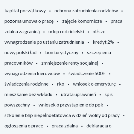
kapitał początkowy
ochrona zatrudnienia rodziców
pozorna umowa o pracę
zajęcie komornicze
praca
zdalna za granicą
urlop rodzicielski
niższe
wynagrodzenie po ustaniu zatrudnienia
kredyt 2%
nowy polski ład
bon turystyczny
szczepienia
pracowników
zmniejszenie renty socjalnej
wynagrodzenia kierowców
świadczenie 500+
świadczenia rodzinne
rko
wniosek o emeryturę
mieszkanie bez wkładu
utrata uprawnień
spis
powszechny
wniosek o przystąpienie do ppk
szkolenie bhp niepełnoetatowca w dzień wolny od pracy
ogłoszenia o pracę
praca zdalna
deklaracja o