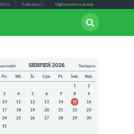
Wzory
Kalkulatory
Ogłoszenia o pracę
SIERPIEŃ 2026
oprzedni
Następny
Pn.
Wt.
Śr.
Czw.
Pt.
Sob.
Ndz.
1
2
3
4
5
6
7
8
9
10
11
12
13
14
15
16
17
18
19
20
21
22
23
24
25
26
27
28
29
30
31