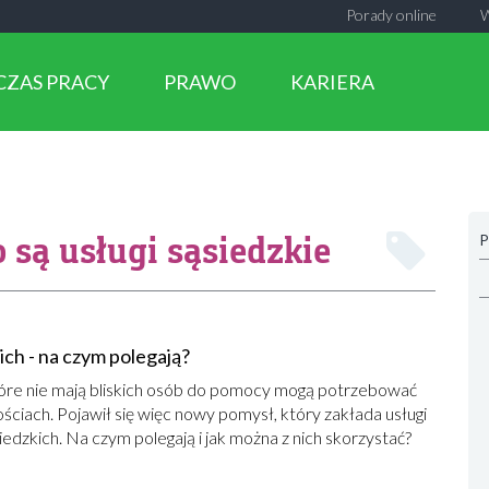
Porady online
CZAS PRACY
PRAWO
KARIERA
o są usługi sąsiedzkie
P
ich - na czym polegają?
re nie mają bliskich osób do pomocy mogą potrzebować
iach. Pojawił się więc nowy pomysł, który zakłada usługi
edzkich. Na czym polegają i jak można z nich skorzystać?