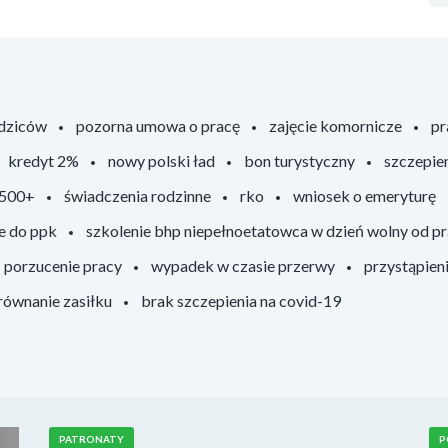
odziców
pozorna umowa o pracę
zajęcie komornicze
pr
kredyt 2%
nowy polski ład
bon turystyczny
szczepie
 500+
świadczenia rodzinne
rko
wniosek o emeryturę
e do ppk
szkolenie bhp niepełnoetatowca w dzień wolny od p
porzucenie pracy
wypadek w czasie przerwy
przystąpien
ównanie zasiłku
brak szczepienia na covid-19
PATRONATY
P