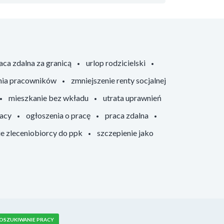
aca zdalna za granicą
urlop rodzicielski
nia pracowników
zmniejszenie renty socjalnej
mieszkanie bez wkładu
utrata uprawnień
racy
ogłoszenia o pracę
praca zdalna
ie zleceniobiorcy do ppk
szczepienie jako
OSZUKIWANIE PRACY