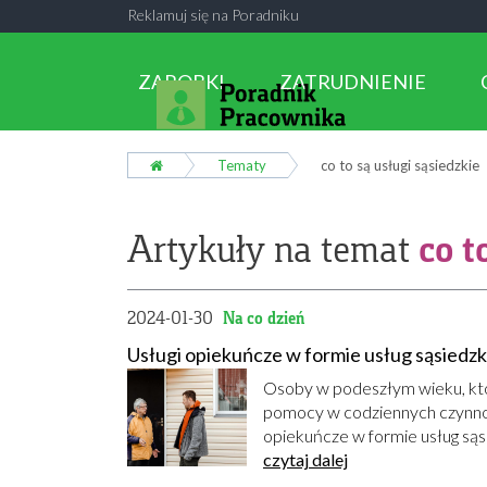
Reklamuj się na Poradniku
ZAROBKI
ZATRUDNIENIE
Tematy
co to są usługi sąsiedzkie
co t
Artykuły na temat
2024-01-30
Na co dzień
Usługi opiekuńcze w formie usług sąsiedzk
Osoby w podeszłym wieku, któ
pomocy w codziennych czynnośc
opiekuńcze w formie usług sąsi
czytaj dalej