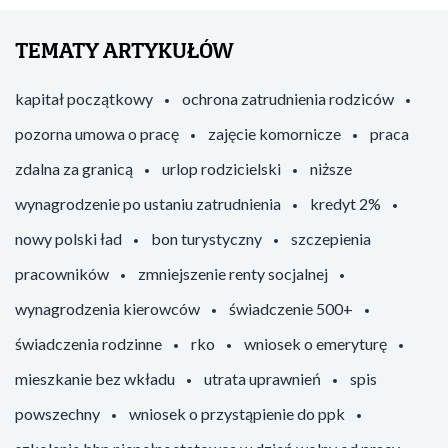
TEMATY ARTYKUŁÓW
kapitał początkowy
ochrona zatrudnienia rodziców
pozorna umowa o pracę
zajęcie komornicze
praca
zdalna za granicą
urlop rodzicielski
niższe
wynagrodzenie po ustaniu zatrudnienia
kredyt 2%
nowy polski ład
bon turystyczny
szczepienia
pracowników
zmniejszenie renty socjalnej
wynagrodzenia kierowców
świadczenie 500+
świadczenia rodzinne
rko
wniosek o emeryturę
mieszkanie bez wkładu
utrata uprawnień
spis
powszechny
wniosek o przystąpienie do ppk