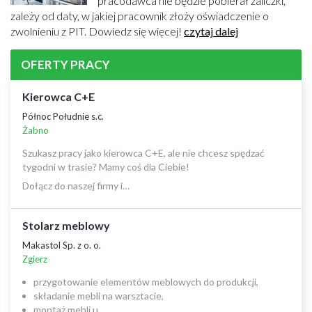
pracodawca nie będzie pobierał zaliczki,
zależy od daty, w jakiej pracownik złoży oświadczenie o
zwolnieniu z PIT. Dowiedz się więcej!
czytaj dalej
OFERTY PRACY
Kierowca C+E
Północ Południe s.c.
Żabno
Szukasz pracy jako kierowca C+E, ale nie chcesz spędzać
tygodni w trasie? Mamy coś dla Ciebie!
Dołącz do naszej firmy i…
Stolarz meblowy
Makastol Sp. z o. o.
Zgierz
przygotowanie elementów meblowych do produkcji,
składanie mebli na warsztacie,
montaż mebli u…