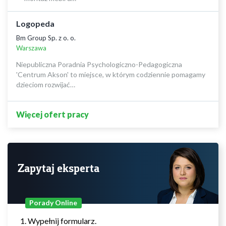
Logopeda
Bm Group Sp. z o. o.
Warszawa
Niepubliczna Poradnia Psychologiczno-Pedagogiczna
'Centrum Akson' to miejsce, w którym codziennie pomagamy
dzieciom rozwijać…
Więcej ofert pracy
Zapytaj eksperta
Porady Online
Wypełnij formularz.