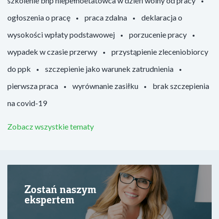
szkolenie bhp niepełnoetatowca w dzień wolny od pracy
ogłoszenia o pracę
praca zdalna
deklaracja o
wysokości wpłaty podstawowej
porzucenie pracy
wypadek w czasie przerwy
przystąpienie zleceniobiorcy
do ppk
szczepienie jako warunek zatrudnienia
pierwsza praca
wyrównanie zasiłku
brak szczepienia
na covid-19
Zobacz wszystkie tematy
Zostań naszym
ekspertem