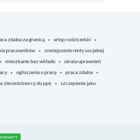
aca zdalna za granicą
urlop rodzicielski
nia pracowników
zmniejszenie renty socjalnej
mieszkanie bez wkładu
utrata uprawnień
racy
ogłoszenia o pracę
praca zdalna
ie zleceniobiorcy do ppk
szczepienie jako
ATRONATY