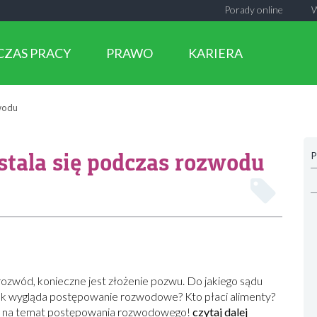
Porady online
CZAS PRACY
PRAWO
KARIERA
zwodu
stala się podczas rozwodu
P
ozwód, konieczne jest złożenie pozwu. Do jakiego sądu
ak wygląda postępowanie rozwodowe? Kto płaci alimenty?
cej na temat postępowania rozwodowego!
czytaj dalej