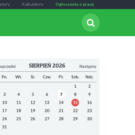
Wzory
Kalkulatory
Ogłoszenia o pracę
SIERPIEŃ 2026
oprzedni
Następny
Pn.
Wt.
Śr.
Czw.
Pt.
Sob.
Ndz.
1
2
3
4
5
6
7
8
9
10
11
12
13
14
15
16
17
18
19
20
21
22
23
24
25
26
27
28
29
30
31