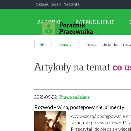
Reklamuj się na Poradniku
ZAROBKI
ZATRUDNIENIE
Tematy
co ustala się podczas ro
co u
Artykuły na temat
2021-09-22
Prawo rodzinne
Rozwód – wina, postępowanie, alimenty
Aby wszcząć postępowanie o r
składa się pozew o rozwód? J
Przeczytaj i dowiedz się wię