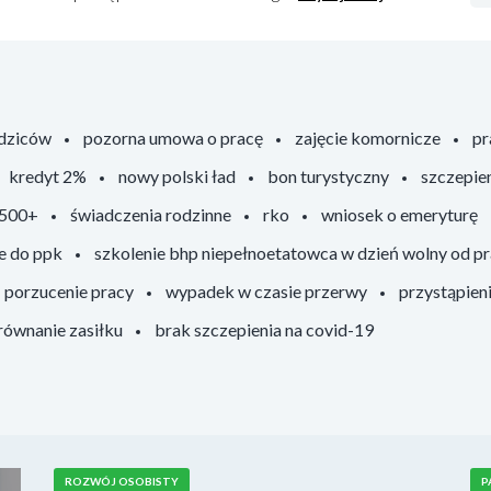
odziców
pozorna umowa o pracę
zajęcie komornicze
pr
kredyt 2%
nowy polski ład
bon turystyczny
szczepie
 500+
świadczenia rodzinne
rko
wniosek o emeryturę
e do ppk
szkolenie bhp niepełnoetatowca w dzień wolny od p
porzucenie pracy
wypadek w czasie przerwy
przystąpien
ównanie zasiłku
brak szczepienia na covid-19
ROZWÓJ OSOBISTY
P