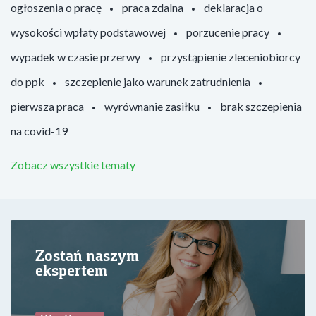
ogłoszenia o pracę
praca zdalna
deklaracja o
wysokości wpłaty podstawowej
porzucenie pracy
wypadek w czasie przerwy
przystąpienie zleceniobiorcy
do ppk
szczepienie jako warunek zatrudnienia
pierwsza praca
wyrównanie zasiłku
brak szczepienia
na covid-19
Zobacz wszystkie tematy
Zostań naszym
ekspertem