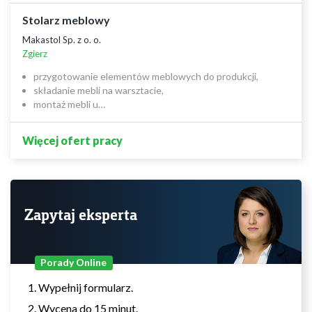
Stolarz meblowy
Makastol Sp. z o. o.
Zgierz
przygotowanie elementów meblowych do produkcji,
składanie mebli na warsztacie,
montaż mebli u…
Więcej ofert pracy
Zapytaj eksperta
Porady Online
Wypełnij formularz.
Wycena do 15 minut.