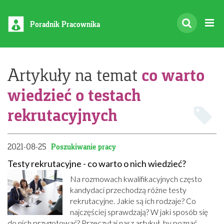
Poradnik Pracownika
co warto
Artykuły na temat
wiedzieć o testach
rekrutacyjnych
2021-08-25
Poszukiwanie pracy
Testy rekrutacyjne - co warto o nich wiedzieć?
Na rozmowach kwalifikacyjnych często
kandydaci przechodzą różne testy
rekrutacyjne. Jakie są ich rodzaje? Co
najczęściej sprawdzają? W jaki sposób się
do nich przygotować? Przeczytaj nasz artykuł, by poznać