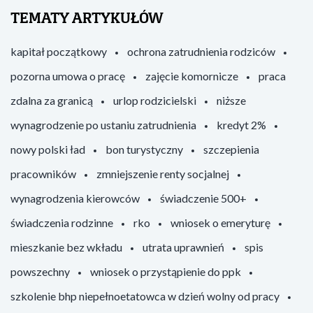
TEMATY ARTYKUŁÓW
kapitał początkowy
ochrona zatrudnienia rodziców
pozorna umowa o pracę
zajęcie komornicze
praca
zdalna za granicą
urlop rodzicielski
niższe
wynagrodzenie po ustaniu zatrudnienia
kredyt 2%
nowy polski ład
bon turystyczny
szczepienia
pracowników
zmniejszenie renty socjalnej
wynagrodzenia kierowców
świadczenie 500+
świadczenia rodzinne
rko
wniosek o emeryturę
mieszkanie bez wkładu
utrata uprawnień
spis
powszechny
wniosek o przystąpienie do ppk
szkolenie bhp niepełnoetatowca w dzień wolny od pracy