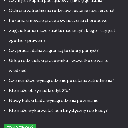
Czym jest kapitał początkowy i jak się go ustala?
Ochrona zatrudnienia rodziców zostanie rozszerzona!
Pozorna umowa o pracę a świadczenia chorobowe
Zajęcie komornicze zasiłku macierzyńskiego - czy jest
zgodne z prawem?
Czy praca zdalna za granicą to dobry pomysł?
Urlop rodzicielski pracownika - wszystko co warto
wiedzieć
Czemu niższe wynagrodzenie po ustaniu zatrudnienia?
Kto może otrzymać kredyt 2%?
Nowy Polski Ład a wynagrodzenia po zmianie!
Kto może wykorzystać bon turystyczny i do kiedy?
WARTO WIEDZIEĆ