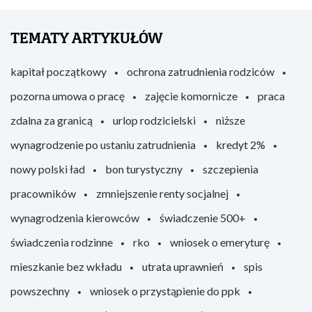
TEMATY ARTYKUŁÓW
kapitał początkowy
ochrona zatrudnienia rodziców
pozorna umowa o pracę
zajęcie komornicze
praca
zdalna za granicą
urlop rodzicielski
niższe
wynagrodzenie po ustaniu zatrudnienia
kredyt 2%
nowy polski ład
bon turystyczny
szczepienia
pracowników
zmniejszenie renty socjalnej
wynagrodzenia kierowców
świadczenie 500+
świadczenia rodzinne
rko
wniosek o emeryturę
mieszkanie bez wkładu
utrata uprawnień
spis
powszechny
wniosek o przystąpienie do ppk