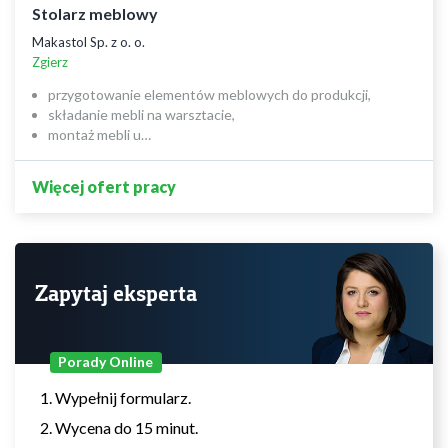
Stolarz meblowy
Makastol Sp. z o. o.
Zgierz
przygotowanie elementów meblowych do produkcji,
składanie mebli na warsztacie,
montaż mebli u…
Więcej ofert pracy
Zapytaj eksperta
Porady Online
Wypełnij formularz.
Wycena do 15 minut.