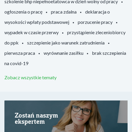
szkolenie bhp niepełnoetatowca w dzień wolny od pracy
ogłoszenia o pracę
praca zdalna
deklaracja o
wysokości wpłaty podstawowej
porzucenie pracy
wypadek w czasie przerwy
przystąpienie zleceniobiorcy
do ppk
szczepienie jako warunek zatrudnienia
pierwsza praca
wyrównanie zasiłku
brak szczepienia
na covid-19
Zobacz wszystkie tematy
Zostań naszym
ekspertem