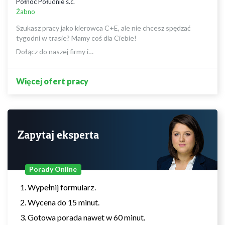
Północ Południe s.c.
Żabno
Szukasz pracy jako kierowca C+E, ale nie chcesz spędzać
tygodni w trasie? Mamy coś dla Ciebie!
Dołącz do naszej firmy i…
Więcej ofert pracy
Zapytaj eksperta
Porady Online
Wypełnij formularz.
Wycena do 15 minut.
Gotowa porada nawet w 60 minut.