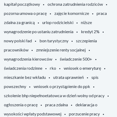
kapitał początkowy
ochrona zatrudnienia rodziców
pozorna umowa o pracę
zajęcie komornicze
praca
zdalna za granicą
urlop rodzicielski
niższe
wynagrodzenie po ustaniu zatrudnienia
kredyt 2%
nowy polski ład
bon turystyczny
szczepienia
pracowników
zmniejszenie renty socjalnej
wynagrodzenia kierowców
świadczenie 500+
świadczenia rodzinne
rko
wniosek o emeryturę
mieszkanie bez wkładu
utrata uprawnień
spis
powszechny
wniosek o przystąpienie do ppk
szkolenie bhp niepełnoetatowca w dzień wolny od pracy
ogłoszenia o pracę
praca zdalna
deklaracja o
wysokości wpłaty podstawowej
porzucenie pracy