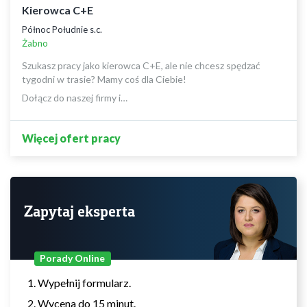
Kierowca C+E
Północ Południe s.c.
Żabno
Szukasz pracy jako kierowca C+E, ale nie chcesz spędzać
tygodni w trasie? Mamy coś dla Ciebie!
Dołącz do naszej firmy i…
Więcej ofert pracy
Zapytaj eksperta
Porady Online
Wypełnij formularz.
Wycena do 15 minut.