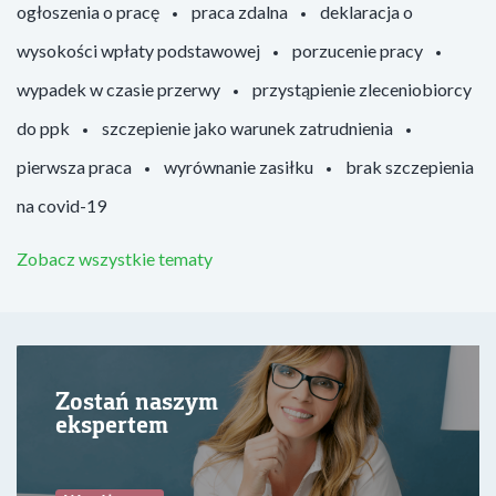
ogłoszenia o pracę
praca zdalna
deklaracja o
wysokości wpłaty podstawowej
porzucenie pracy
wypadek w czasie przerwy
przystąpienie zleceniobiorcy
do ppk
szczepienie jako warunek zatrudnienia
pierwsza praca
wyrównanie zasiłku
brak szczepienia
na covid-19
Zobacz wszystkie tematy
Zostań naszym
ekspertem