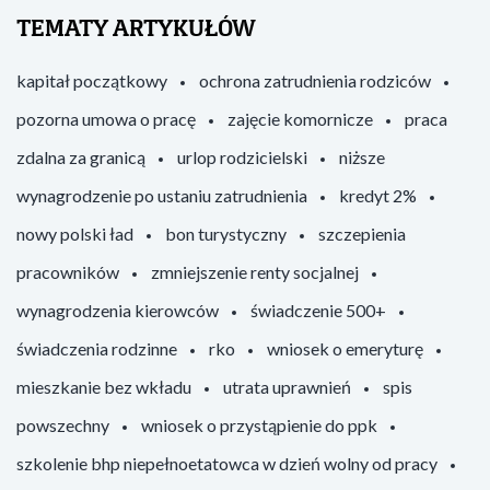
TEMATY ARTYKUŁÓW
kapitał początkowy
ochrona zatrudnienia rodziców
pozorna umowa o pracę
zajęcie komornicze
praca
zdalna za granicą
urlop rodzicielski
niższe
wynagrodzenie po ustaniu zatrudnienia
kredyt 2%
nowy polski ład
bon turystyczny
szczepienia
pracowników
zmniejszenie renty socjalnej
wynagrodzenia kierowców
świadczenie 500+
świadczenia rodzinne
rko
wniosek o emeryturę
mieszkanie bez wkładu
utrata uprawnień
spis
powszechny
wniosek o przystąpienie do ppk
szkolenie bhp niepełnoetatowca w dzień wolny od pracy