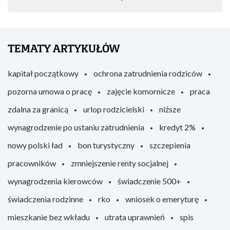
TEMATY ARTYKUŁÓW
kapitał początkowy
ochrona zatrudnienia rodziców
pozorna umowa o pracę
zajęcie komornicze
praca
zdalna za granicą
urlop rodzicielski
niższe
wynagrodzenie po ustaniu zatrudnienia
kredyt 2%
nowy polski ład
bon turystyczny
szczepienia
pracowników
zmniejszenie renty socjalnej
wynagrodzenia kierowców
świadczenie 500+
świadczenia rodzinne
rko
wniosek o emeryturę
mieszkanie bez wkładu
utrata uprawnień
spis