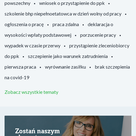
powszechny
wniosek o przystąpienie do ppk
szkolenie bhp niepełnoetatowca w dzień wolny od pracy
ogłoszenia o pracę
praca zdalna
deklaracja o
wysokości wpłaty podstawowej
porzucenie pracy
wypadek w czasie przerwy
przystąpienie zleceniobiorcy
do ppk
szczepienie jako warunek zatrudnienia
pierwsza praca
wyrównanie zasiłku
brak szczepienia
na covid-19
Zobacz wszystkie tematy
Zostań naszym