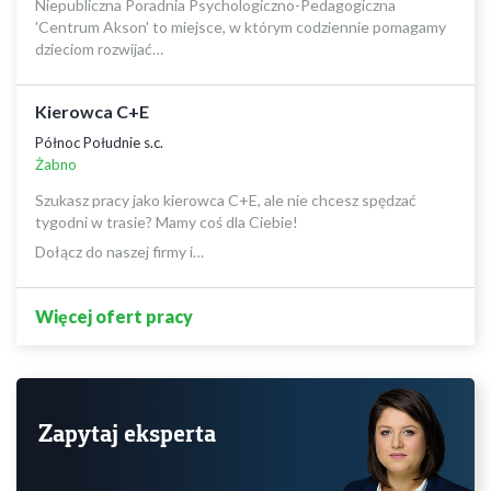
Niepubliczna Poradnia Psychologiczno-Pedagogiczna
'Centrum Akson' to miejsce, w którym codziennie pomagamy
dzieciom rozwijać…
Kierowca C+E
Północ Południe s.c.
Żabno
Szukasz pracy jako kierowca C+E, ale nie chcesz spędzać
tygodni w trasie? Mamy coś dla Ciebie!
Dołącz do naszej firmy i…
Więcej ofert pracy
Zapytaj eksperta