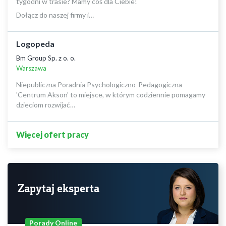
tygodni w trasie? Mamy coś dla Ciebie!
Dołącz do naszej firmy i…
Logopeda
Bm Group Sp. z o. o.
Warszawa
Niepubliczna Poradnia Psychologiczno-Pedagogiczna
'Centrum Akson' to miejsce, w którym codziennie pomagamy
dzieciom rozwijać…
Więcej ofert pracy
Zapytaj eksperta
Porady Online