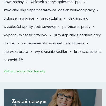
powszechny
wniosek o przystąpienie do ppk
szkolenie bhp niepełnoetatowca w dzień wolny od pracy
ogłoszenia o pracę
praca zdalna
deklaracja o
wysokości wpłaty podstawowej
porzucenie pracy
wypadek w czasie przerwy
przystąpienie zleceniobiorcy
do ppk
szczepienie jako warunek zatrudnienia
pierwsza praca
wyrównanie zasiłku
brak szczepienia
na covid-19
Zobacz wszystkie tematy
Zostań naszym