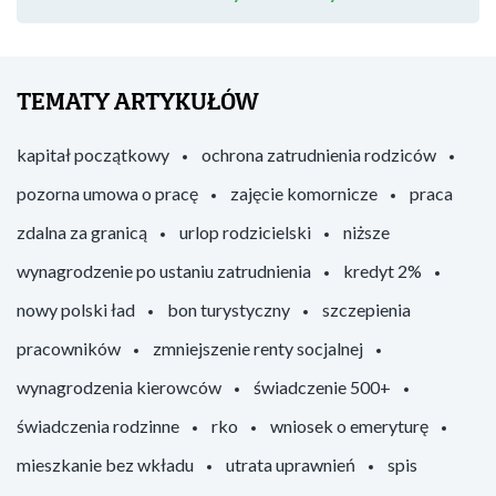
TEMATY ARTYKUŁÓW
kapitał początkowy
ochrona zatrudnienia rodziców
pozorna umowa o pracę
zajęcie komornicze
praca
zdalna za granicą
urlop rodzicielski
niższe
wynagrodzenie po ustaniu zatrudnienia
kredyt 2%
nowy polski ład
bon turystyczny
szczepienia
pracowników
zmniejszenie renty socjalnej
wynagrodzenia kierowców
świadczenie 500+
świadczenia rodzinne
rko
wniosek o emeryturę
mieszkanie bez wkładu
utrata uprawnień
spis