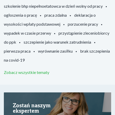
szkolenie bhp niepełnoetatowca w dzień wolny od pracy
ogłoszenia o pracę
praca zdalna
deklaracja o
wysokości wpłaty podstawowej
porzucenie pracy
wypadek w czasie przerwy
przystąpienie zleceniobiorcy
do ppk
szczepienie jako warunek zatrudnienia
pierwsza praca
wyrównanie zasiłku
brak szczepienia
na covid-19
Zobacz wszystkie tematy
Zostań naszym
ekspertem