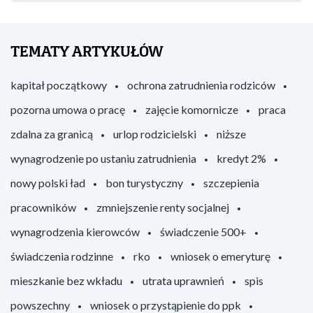
TEMATY ARTYKUŁÓW
kapitał początkowy
ochrona zatrudnienia rodziców
pozorna umowa o pracę
zajęcie komornicze
praca
zdalna za granicą
urlop rodzicielski
niższe
wynagrodzenie po ustaniu zatrudnienia
kredyt 2%
nowy polski ład
bon turystyczny
szczepienia
pracowników
zmniejszenie renty socjalnej
wynagrodzenia kierowców
świadczenie 500+
świadczenia rodzinne
rko
wniosek o emeryturę
mieszkanie bez wkładu
utrata uprawnień
spis
powszechny
wniosek o przystąpienie do ppk