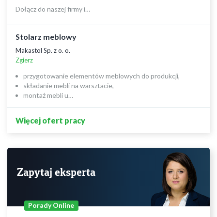
Dołącz do naszej firmy i…
Stolarz meblowy
Makastol Sp. z o. o.
Zgierz
przygotowanie elementów meblowych do produkcji,
składanie mebli na warsztacie,
montaż mebli u…
Więcej ofert pracy
Zapytaj eksperta
Porady Online