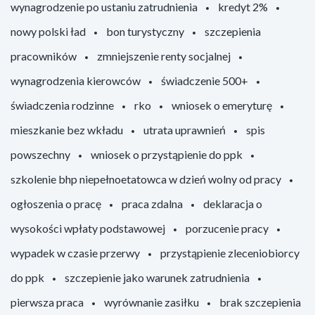
wynagrodzenie po ustaniu zatrudnienia
kredyt 2%
nowy polski ład
bon turystyczny
szczepienia
pracowników
zmniejszenie renty socjalnej
wynagrodzenia kierowców
świadczenie 500+
świadczenia rodzinne
rko
wniosek o emeryturę
mieszkanie bez wkładu
utrata uprawnień
spis
powszechny
wniosek o przystąpienie do ppk
szkolenie bhp niepełnoetatowca w dzień wolny od pracy
ogłoszenia o pracę
praca zdalna
deklaracja o
wysokości wpłaty podstawowej
porzucenie pracy
wypadek w czasie przerwy
przystąpienie zleceniobiorcy
do ppk
szczepienie jako warunek zatrudnienia
pierwsza praca
wyrównanie zasiłku
brak szczepienia