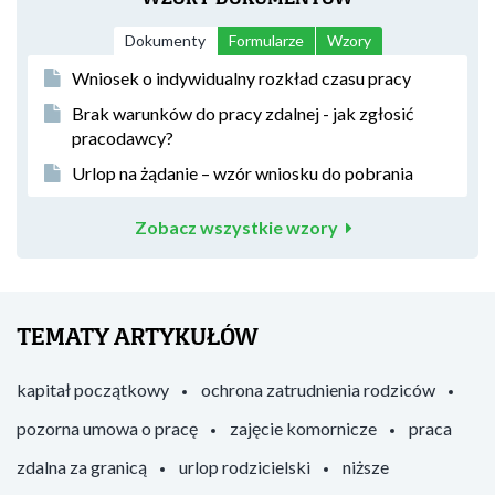
Dokumenty
Formularze
Wzory
Wniosek o indywidualny rozkład czasu pracy
Brak warunków do pracy zdalnej - jak zgłosić
pracodawcy?
Urlop na żądanie – wzór wniosku do pobrania
Zobacz wszystkie wzory
TEMATY ARTYKUŁÓW
kapitał początkowy
ochrona zatrudnienia rodziców
pozorna umowa o pracę
zajęcie komornicze
praca
zdalna za granicą
urlop rodzicielski
niższe