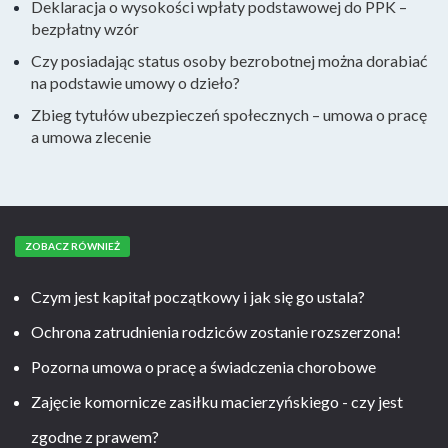
Deklaracja o wysokości wpłaty podstawowej do PPK –
bezpłatny wzór
Czy posiadając status osoby bezrobotnej można dorabiać
na podstawie umowy o dzieło?
Zbieg tytułów ubezpieczeń społecznych – umowa o pracę
a umowa zlecenie
ZOBACZ RÓWNIEŻ
Czym jest kapitał początkowy i jak się go ustala?
Ochrona zatrudnienia rodziców zostanie rozszerzona!
Pozorna umowa o pracę a świadczenia chorobowe
Zajęcie komornicze zasiłku macierzyńskiego - czy jest
zgodne z prawem?