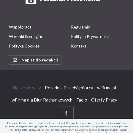
Współpraca
Regulamin
Warunki licencyjne
Polityka Prywatności
Polityka Cookies
Kontakt
Napisz do redakcji
Nasze serwisy
Poradnik Przedsiębiorcy
wFirma.pl
wFirma dla Biur Rachunkowych
Taelo
Oferty Pracy
Używamy plików cookies na naszej stronie internetowej. Kontynuując korzystanie z naszej strony internetowej, bez
zmiany ustawień prywatności przeglądarki, wyrażasz zgodę na przetwarzanie Twoich danych osobowych takich jak adres
IP czy identyfikatory plików cookies w celach marketingowych, w tym wyświetlania reklam dopasowanych do Twoich