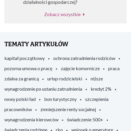
działalności gospodarczej?
Zobacz wszystkie
TEMATY ARTYKUŁÓW
kapitał początkowy
ochrona zatrudnienia rodziców
pozorna umowa o pracę
zajęcie komornicze
praca
zdalna za granicą
urlop rodzicielski
niższe
wynagrodzenie po ustaniu zatrudnienia
kredyt 2%
nowy polski ład
bon turystyczny
szczepienia
pracowników
zmniejszenie renty socjalnej
wynagrodzenia kierowców
świadczenie 500+
świadczenia rodzinne
rko
wniosek o emeryturę