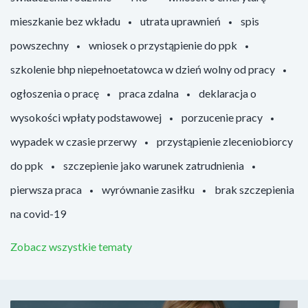
mieszkanie bez wkładu
utrata uprawnień
spis
powszechny
wniosek o przystąpienie do ppk
szkolenie bhp niepełnoetatowca w dzień wolny od pracy
ogłoszenia o pracę
praca zdalna
deklaracja o
wysokości wpłaty podstawowej
porzucenie pracy
wypadek w czasie przerwy
przystąpienie zleceniobiorcy
do ppk
szczepienie jako warunek zatrudnienia
pierwsza praca
wyrównanie zasiłku
brak szczepienia
na covid-19
Zobacz wszystkie tematy